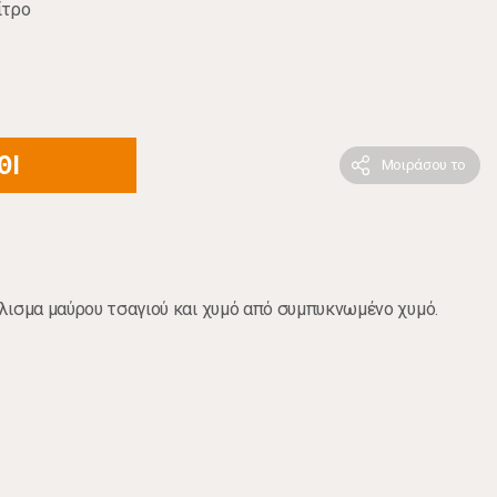
ίτρο
ΘΙ
Μοιράσου το
λισμα μαύρου τσαγιού και χυμό από συμπυκνωμένο χυμό.