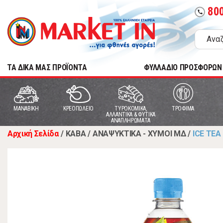
80
call
TA ΔΙΚΑ ΜΑΣ ΠΡΟΪΟΝΤΑ
ΦΥΛΛΑΔΙΟ ΠΡΟΣΦΟΡΩΝ
MANABIKH
ΚΡΕΟΠΩΛΕΙΟ
ΤΥΡΟΚΟΜΙΚΑ,
ΤΡΟΦΙΜΑ
ΑΛΛΑΝΤΙΚΑ & ΦΥΤΙΚΑ
ΑΝΑΠΛΗΡΩΜΑΤΑ
Αρχική Σελίδα
/
ΚΑΒΑ
/
ΑΝΑΨΥΚΤΙΚΑ - ΧΥΜΟΙ ΜΔ
/
ICE TEA