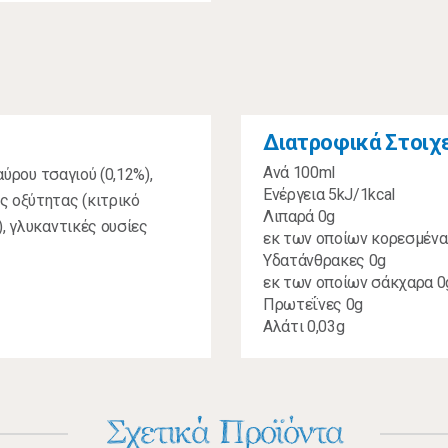
Διατροφικά Στοιχ
Ανά 100ml
αύρου τσαγιού (0,12%),
Ενέργεια 5kJ/1kcal
ς οξύτητας (κιτρικό
Λιπαρά 0g
), γλυκαντικές ουσίες
εκ των οποίων κορεσμένα
Υδατάνθρακες 0g
εκ των οποίων σάκχαρα 0
Πρωτεΐνες 0g
Αλάτι 0,03g
Σχετικά Προϊόντα