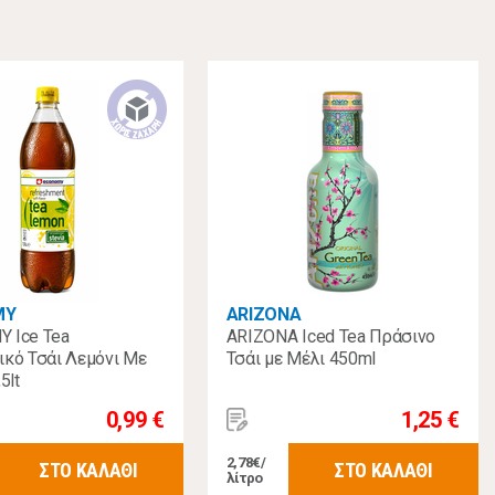
MY
ARIZONA
 Ice Tea
ARIZONA Iced Tea Πράσινο
κό Τσάι Λεμόνι Με
Τσάι με Μέλι 450ml
5lt
0,99 €
1,25 €
2,78€/
ΣΤΟ ΚΑΛΑΘΙ
ΣΤΟ ΚΑΛΑΘΙ
λίτρο