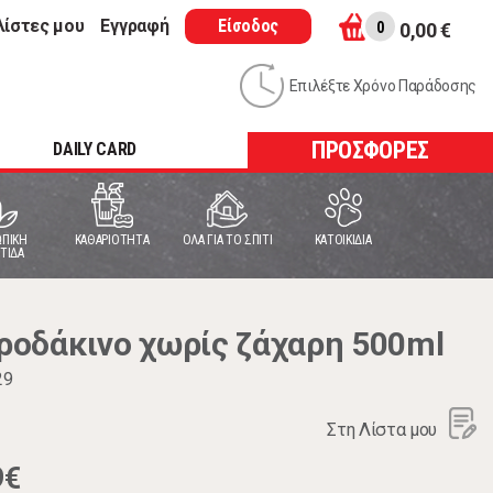
λίστες μου
Εγγραφή
Είσοδος
0
0,00 €
Επιλέξτε Χρόνο Παράδοσης
ΠΡΟΣΦΟΡΕΣ
DAILY CARD
ΠΙΚΗ
ΚΑΘΑΡΙΟΤΗΤΑ
ΟΛΑ ΓΙΑ ΤΟ ΣΠΙΤΙ
ΚΑΤΟΙΚΙΔΙΑ
ΤΙΔΑ
 ροδάκινο χωρίς ζάχαρη 500ml
29
Στη Λίστα μου
9€