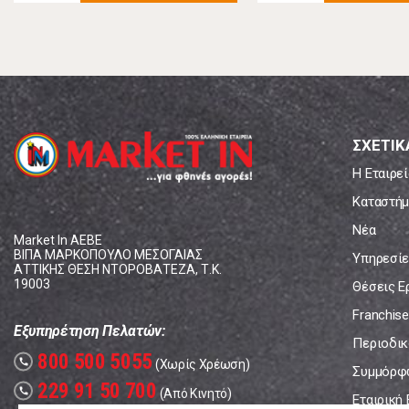
ΣΧΕΤΙΚ
Η Εταιρεί
Καταστήμ
Νέα
Market In ΑΕΒΕ
ΒΙΠΑ ΜΑΡΚΟΠΟΥΛΟ ΜΕΣΟΓΑΙΑΣ
Υπηρεσίε
ΑΤΤΙΚΗΣ ΘΕΣΗ ΝΤΟΡΟΒΑΤΕΖΑ, Τ.Κ.
19003
Θέσεις Ε
Franchise
Εξυπηρέτηση Πελατών:
Περιοδικό
800 500 5055
call
(Χωρίς Χρέωση)
Συμμόρφ
229 91 50 700
call
(Από Κινητό)
Εταιρική