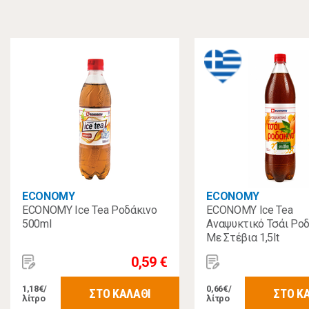
ECONOMY
ECONOMY
ECONOMY Ice Tea Ροδάκινο
ECONOMY Ice Tea
500ml
Αναψυκτικό Τσάι Ρο
Με Στέβια 1,5lt
0,59 €
1,18€/
0,66€/
ΣΤΟ ΚΑΛΑΘΙ
ΣΤΟ Κ
λίτρο
λίτρο