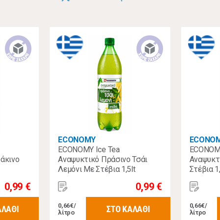
ECONOMY
ECONO
ECONOMY Ice Tea
ECONOMY
δάκινο
Αναψυκτικό Πράσινο Τσάι
Αναψυκτι
Λεμόνι Με Στέβια 1,5lt
Στέβια 1,
0,99 €
0,99 €
0,66€/
0,66€/
ΑΛΑΘΙ
ΣΤΟ ΚΑΛΑΘΙ
λίτρο
λίτρο