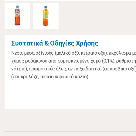
Συστατικά & Οδηγίες Χρήσης
Νερό, μέσα οξίνισης (μηλικό οξύ, κιτρικό οξύ), εκχύλισμα μ
χυμός ροδάκινου από συμπυκνωμένο χυμό (0,1%), ρυθμιστή
νάτριο), αρωματικές ύλες, αντιοξειδωτικό (ασκορβικό οξύ
(σουκραλόζη, ακεσουλφαμικό κάλιο).