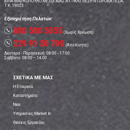
ΒΙΠΑ ΜΑΡΚΟΠΟΥΛΟ ΜΕΣΟΓΑΙΑΣ ΑΤΤΙΚΗΣ ΘΕΣΗ ΝΤΟΡΟΒΑΤΕΖΑ,
Τ.Κ. 19003
Εξυπηρέτηση Πελατών:
800 500 5055
call
(Χωρίς Χρέωση)
229 91 50 700
call
(Από Κινητό)
Δευτέρα - Παρασκευή: 08:00 - 17:00
Σάββατο: 08:00 – 14:00
ΣΧΕΤΙΚΑ ΜΕ ΜΑΣ
Η Εταιρεία
Καταστήματα
Νέα
Υπηρεσίες Market In
Θέσεις Εργασίας