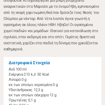
αποφάσισε να δημιουργήσει μια μικρή βιομηχανία
αναψυκτικών στο Μαρούσι με το όνομα Ήβη, εμπνευσμένο
από τη νεαρή χαριτωμένη θεά που δρόσιζε τους θεούς του
Ολύμπου με νέκταρ. Από τότε λοιπόν έγινε γνωστή η
αγαπημένη σε όλους πλέον ΗΒΗ. ΗβηGo! Οι αγαπημένοι
χυμοί παιδιών και μαμάδων. Ιδανικοί για κατανάλωση στο
σχολείο, στην εκδρομή και στο σπίτι. Γεμάτος θρεπτικά
συστατικά, χαρίζει στα παιδιά τη δύναμη που χρειάζονται
καθημερινά.
Διατροφικά Στοιχεία
Ανά 100 ml
Ενέργεια 213 kJ/ 50 Kcal
Λιπαρά 0 g
εκ των οποίων κορεσμένα 0 g
Υδατάνθρακες 12,3 g
εκ των οποίων σάκχαρα 12 g
Πρωτεΐνες 0,1 g