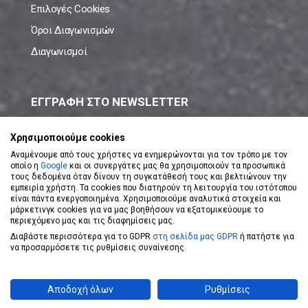
Επιλογές Cookies
Όροι Διαγωνισμών
Διαγωνισμοί
ΕΓΓΡΑΦΗ ΣΤΟ NEWSLETTER
Μάθε πρώτος όλες τις νέες προσφορές!
Χρησιμοποιούμε cookies
Αναμένουμε από τους χρήστες να ενημερώνονται για τον τρόπο με τον
οποίο η
Google
και οι συνεργάτες μας θα χρησιμοποιούν τα προσωπικά
τους δεδομένα όταν δίνουν τη συγκατάθεσή τους και βελτιώνουν την
εμπειρία χρήστη. Τα cookies που διατηρούν τη λειτουργία του ιστότοπου
είναι πάντα ενεργοποιημένα. Χρησιμοποιούμε αναλυτικά στοιχεία και
ΕΓΓΡΑΦΗ ΣΤΟ NEWSLETTER
μάρκετινγκ cookies για να μας βοηθήσουν να εξατομικεύουμε το
περιεχόμενο μας και τις διαφημίσεις μας.
Διαβάστε περισσότερα για το GDPR
στη σελίδα μας GDPR
ή πατήστε για
Αποδέχομαι τους
Όρους Χρήσης
να προσαρμόσετε τις ρυθμίσεις συναίνεσης.
Powered by
eShopKey
Designed by
Koolmetrix
Αποδοχή όλων
Ρυθμίσεις