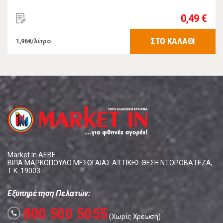
0,49 €
ΣΤΟ ΚΑΛΑΘΙ
1,96€/λίτρο
Market In ΑΕΒΕ
ΒΙΠΑ ΜΑΡΚΟΠΟΥΛΟ ΜΕΣΟΓΑΙΑΣ ΑΤΤΙΚΗΣ ΘΕΣΗ ΝΤΟΡΟΒΑΤΕΖΑ,
Τ.Κ. 19003
Εξυπηρέτηση Πελατών:
800 500 5055
call
(Χωρίς Χρέωση)