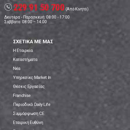
229 91 50 700
call
(Από Κινητό)
Δευτέρα - Παρασκευή: 08:00 - 17:00
Σάββατο: 08:00 – 14:00
ΣΧΕΤΙΚΑ ΜΕ ΜΑΣ
Η Εταιρεία
Καταστήματα
Νέα
Υπηρεσίες Market In
Θέσεις Εργασίας
Franchise
Περιοδικό Daily Life
Συμμόρφωση CE
Εταιρική Ευθύνη