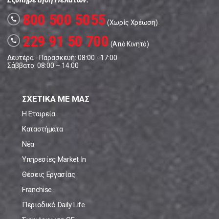
800 500 5055
call
(Χωρίς Χρέωση)
229 91 50 700
call
(Από Κινητό)
Δευτέρα - Παρασκευή: 08:00 - 17:00
Σάββατο: 08:00 – 14:00
ΣΧΕΤΙΚΑ ΜΕ ΜΑΣ
Η Εταιρεία
Καταστήματα
Νέα
Υπηρεσίες Market In
Θέσεις Εργασίας
Franchise
Περιοδικό Daily Life