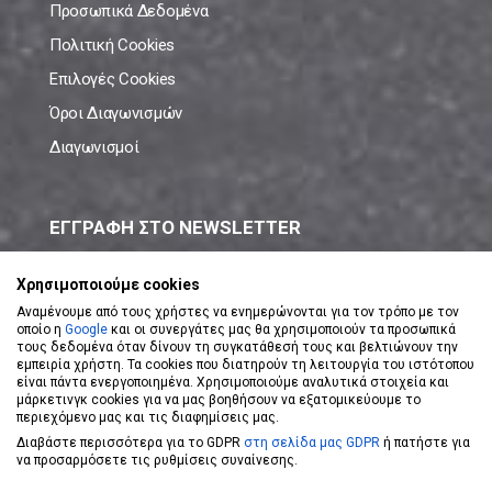
Προσωπικά Δεδομένα
Πολιτική Cookies
Επιλογές Cookies
Όροι Διαγωνισμών
Διαγωνισμοί
ΕΓΓΡΑΦΗ ΣΤΟ NEWSLETTER
Μάθε πρώτος όλες τις νέες προσφορές!
Χρησιμοποιούμε cookies
Αναμένουμε από τους χρήστες να ενημερώνονται για τον τρόπο με τον
οποίο η
Google
και οι συνεργάτες μας θα χρησιμοποιούν τα προσωπικά
τους δεδομένα όταν δίνουν τη συγκατάθεσή τους και βελτιώνουν την
εμπειρία χρήστη. Τα cookies που διατηρούν τη λειτουργία του ιστότοπου
είναι πάντα ενεργοποιημένα. Χρησιμοποιούμε αναλυτικά στοιχεία και
ΕΓΓΡΑΦΗ ΣΤΟ NEWSLETTER
μάρκετινγκ cookies για να μας βοηθήσουν να εξατομικεύουμε το
περιεχόμενο μας και τις διαφημίσεις μας.
Διαβάστε περισσότερα για το GDPR
στη σελίδα μας GDPR
ή πατήστε για
Αποδέχομαι τους
Όρους Χρήσης
να προσαρμόσετε τις ρυθμίσεις συναίνεσης.