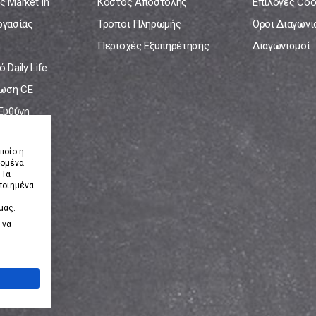
ς Market In
Κόστος Αποστολής
Επιλογές Coo
ργασίας
Τρόποι Πληρωμής
Όροι Διαγων
Περιοχές Εξυπηρέτησης
Διαγωνισμοί
 Daily Life
ωση CE
 Ευθύνη
νία
ποίο η
δομένα
 Τα
ποιημένα.
μας.
 να