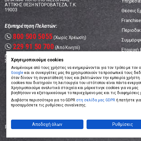
Υπηρεσίε
ΑΤΤΙΚΗΣ ΘΕΣΗ ΝΤΟΡΟΒΑΤΕΖΑ, Τ.Κ.
19003
Θέσεις Ε
Franchise
Εξυπηρέτηση Πελατών:
Περιοδικό
800 500 5055
call
(Χωρίς Χρέωση)
Συμμόρφ
229 91 50 700
call
(Από Κινητό)
Εταιρική
Δευτέρα - Παρασκευή: 08:00 - 17:00
Επικοινω
Χρησιμοποιούμε cookies
Σάββατο: 08:00 – 14:00
Αναμένουμε από τους χρήστες να ενημερώνονται για τον τρόπο με τον ο
Google
και οι συνεργάτες μας θα χρησιμοποιούν τα προσωπικά τους δε
όταν δίνουν τη συγκατάθεσή τους και βελτιώνουν την εμπειρία χρήστη.
cookies που διατηρούν τη λειτουργία του ιστότοπου είναι πάντα ενεργο
Χρησιμοποιούμε αναλυτικά στοιχεία και μάρκετινγκ cookies για να μας
βοηθήσουν να εξατομικεύουμε το περιεχόμενο μας και τις διαφημίσεις 
Διαβάστε περισσότερα για το GDPR
στη σελίδα μας GDPR
ή πατήστε για
προσαρμόσετε τις ρυθμίσεις συναίνεσης.
Αποδοχή όλων
Ρυθμίσεις
Powered by
eShopKey
Designed by
Koolmetrix