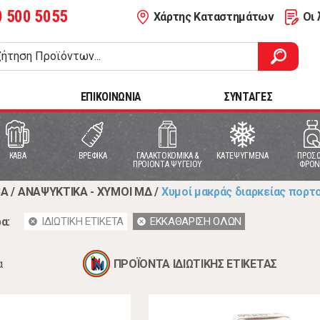
0 500 5055
Χάρτης Καταστημάτων
Οι 
ΕΠΙΚΟΙΝΩΝΙΑ
ΣΥΝΤΑΓΕΣ
ΚΑΒΑ
ΒΡΕΦΙΚΑ
ΓΑΛΑΚΤΟΚΟΜΙΚΑ &
ΚΑΤΕΨΥΓΜΕΝΑ
ΠΡΟΣΩ
ΠΡΟΙΟΝΤΑ ΨΥΓΕΙΟΥ
ΦΡΟΝ
ΒΑ
/
ΑΝΑΨΥΚΤΙΚΑ - ΧΥΜΟΙ ΜΔ
/
Χυμοί μακράς διαρκείας πορτο
α:
ΙΔΙΩΤΙΚΗ ΕΤΙΚΕΤΑ
ΕΚΚΑΘΑΡΙΣΗ ΟΛΩΝ
cancel
cancel
α
ΠΡΟΪΟΝΤΑ ΙΔΙΩΤΙΚΗΣ ΕΤΙΚΕΤΑΣ