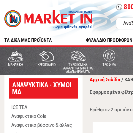
80
call
TA ΔΙΚΑ ΜΑΣ ΠΡΟΪΟΝΤΑ
ΦΥΛΛΑΔΙΟ ΠΡΟΣΦΟΡΩΝ
MANABIKH
ΚΡΕΟΠΩΛΕΙΟ
ΤΥΡΟΚΟΜΙΚΑ,
ΤΡΟΦΙΜΑ
ΑΛΛΑΝΤΙΚΑ & ΦΥΤΙΚΑ
ΑΝΑΠΛΗΡΩΜΑΤΑ
Αρχική Σελίδα
/
ΚΑ
ΑΝΑΨΥΚΤΙΚΑ - ΧΥΜΟΙ
ΜΔ
Εφαρμοσμένα φίλτρ
ICE TEA
Βρέθηκαν 2 προϊόντ
Αναψυκτικά Cola
Αναψυκτικά βύσσινο & άλλες