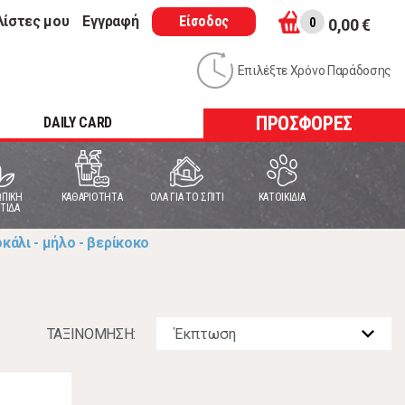
λίστες μου
Εγγραφή
Είσοδος
0
0,00 €
Επιλέξτε Χρόνο Παράδοσης
ΠΡΟΣΦΟΡΕΣ
DAILY CARD
ΠΙΚΗ
ΚΑΘΑΡΙΟΤΗΤΑ
ΟΛΑ ΓΙΑ ΤΟ ΣΠΙΤΙ
ΚΑΤΟΙΚΙΔΙΑ
ΤΙΔΑ
κάλι - μήλο - βερίκοκο
ΤΑΞΙΝOΜΗΣΗ: