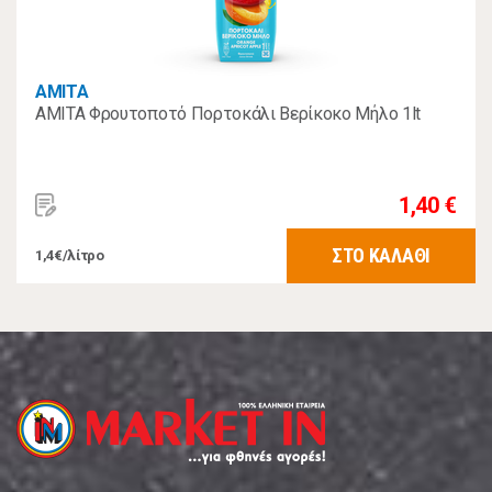
AMITA
AMITA Φρουτοποτό Πορτοκάλι Βερίκοκο Μήλο 1lt
1,40 €
ΣΤΟ ΚΑΛΑΘΙ
1,4€/λίτρο