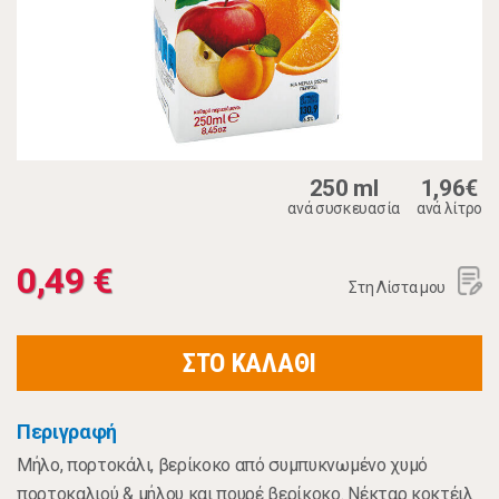
250 ml
1,96€
ανά συσκευασία
ανά λίτρο
0,49 €
Στη Λίστα μου
ΣΤΟ ΚΑΛΑΘΙ
Περιγραφή
Μήλο, πορτοκάλι, βερίκοκο από συμπυκνωμένο χυμό
πορτοκαλιού & μήλου και πουρέ βερίκοκο. Νέκταρ κοκτέιλ