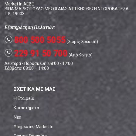
Market In ΑΕΒΕ
ΒΙΠΑ ΜΑΡΚΟΠΟΥΛΟ ΜΕΣΟΓΑΙΑΣ ΑΤΤΙΚΗΣ ΘΕΣΗ ΝΤΟΡΟΒΑΤΕΖΑ,
Τ.Κ. 19003
Εξυπηρέτηση Πελατών:
800 500 5055
call
(Χωρίς Χρέωση)
229 91 50 700
call
(Από Κινητό)
Δευτέρα - Παρασκευή: 08:00 - 17:00
Σάββατο: 08:00 – 14:00
ΣΧΕΤΙΚΑ ΜΕ ΜΑΣ
Η Εταιρεία
Καταστήματα
Νέα
Υπηρεσίες Market In