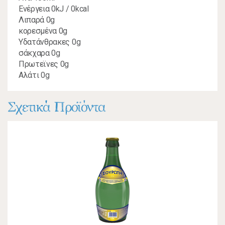
Ενέργεια 0kJ / 0kcal
Λιπαρά 0g
κορεσμένα 0g
Υδατάνθρακες 0g
σάκχαρα 0g
Πρωτεϊνες 0g
Αλάτι 0g
Σχετικά Προϊόντα