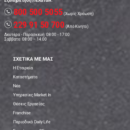
Εξυπηρέτηση Πελατών:
800 500 5055
call
(Χωρίς Χρέωση)
229 91 50 700
call
(Από Κινητό)
Δευτέρα - Παρασκευή: 08:00 - 17:00
Σάββατο: 08:00 – 14:00
ΣΧΕΤΙΚΑ ΜΕ ΜΑΣ
Η Εταιρεία
Καταστήματα
Νέα
Υπηρεσίες Market In
Θέσεις Εργασίας
Franchise
Περιοδικό Daily Life