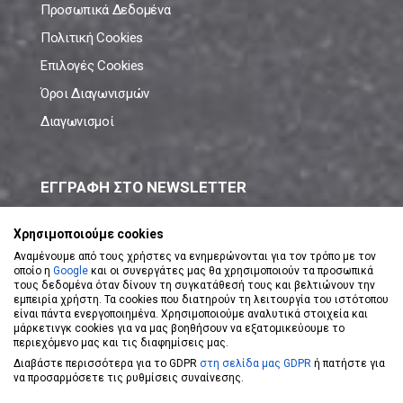
Προσωπικά Δεδομένα
Πολιτική Cookies
Επιλογές Cookies
Όροι Διαγωνισμών
Διαγωνισμοί
ΕΓΓΡΑΦΗ ΣΤΟ NEWSLETTER
Μάθε πρώτος όλες τις νέες προσφορές!
Χρησιμοποιούμε cookies
Αναμένουμε από τους χρήστες να ενημερώνονται για τον τρόπο με τον
οποίο η
Google
και οι συνεργάτες μας θα χρησιμοποιούν τα προσωπικά
τους δεδομένα όταν δίνουν τη συγκατάθεσή τους και βελτιώνουν την
εμπειρία χρήστη. Τα cookies που διατηρούν τη λειτουργία του ιστότοπου
είναι πάντα ενεργοποιημένα. Χρησιμοποιούμε αναλυτικά στοιχεία και
ΕΓΓΡΑΦΗ ΣΤΟ NEWSLETTER
μάρκετινγκ cookies για να μας βοηθήσουν να εξατομικεύουμε το
περιεχόμενο μας και τις διαφημίσεις μας.
Διαβάστε περισσότερα για το GDPR
στη σελίδα μας GDPR
ή πατήστε για
Αποδέχομαι τους
Όρους Χρήσης
να προσαρμόσετε τις ρυθμίσεις συναίνεσης.