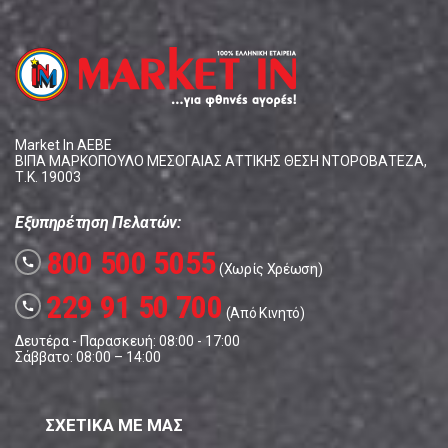
Market In ΑΕΒΕ
ΒΙΠΑ ΜΑΡΚΟΠΟΥΛΟ ΜΕΣΟΓΑΙΑΣ ΑΤΤΙΚΗΣ ΘΕΣΗ ΝΤΟΡΟΒΑΤΕΖΑ,
Τ.Κ. 19003
Εξυπηρέτηση Πελατών:
800 500 5055
call
(Χωρίς Χρέωση)
229 91 50 700
call
(Από Κινητό)
Δευτέρα - Παρασκευή: 08:00 - 17:00
Σάββατο: 08:00 – 14:00
ΣΧΕΤΙΚΑ ΜΕ ΜΑΣ