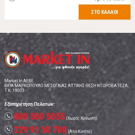
ΣΤΟ ΚΑΛΑΘΙ
Market In ΑΕΒΕ
ΒΙΠΑ ΜΑΡΚΟΠΟΥΛΟ ΜΕΣΟΓΑΙΑΣ ΑΤΤΙΚΗΣ ΘΕΣΗ ΝΤΟΡΟΒΑΤΕΖΑ,
Τ.Κ. 19003
Εξυπηρέτηση Πελατών:
800 500 5055
call
(Χωρίς Χρέωση)
229 91 50 700
call
(Από Κινητό)