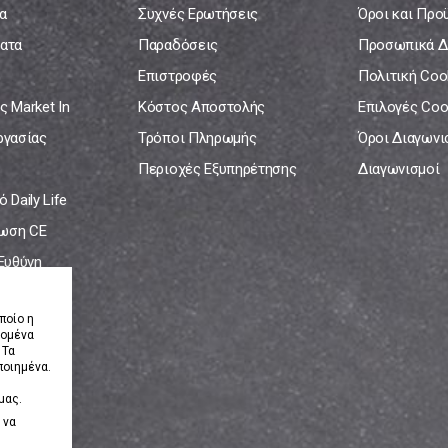
α
Συχνές Ερωτήσεις
Όροι και Προ
ατα
Παραδόσεις
Προσωπικά Δ
Επιστροφές
Πολιτική Coo
ς Market In
Κόστος Αποστολής
Επιλογές Coo
ργασίας
Τρόποι Πληρωμής
Όροι Διαγων
Περιοχές Εξυπηρέτησης
Διαγωνισμοί
 Daily Life
ωση CE
 Ευθύνη
νία
ποίο η
δομένα
 Τα
ποιημένα.
μας.
 να