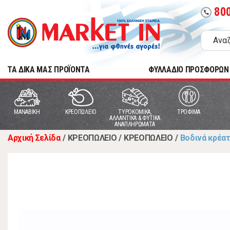
80
call
TA ΔΙΚΑ ΜΑΣ ΠΡΟΪΟΝΤΑ
ΦΥΛΛΑΔΙΟ ΠΡΟΣΦΟΡΩΝ
MANABIKH
ΚΡΕΟΠΩΛΕΙΟ
ΤΥΡΟΚΟΜΙΚΑ,
ΤΡΟΦΙΜΑ
ΑΛΛΑΝΤΙΚΑ & ΦΥΤΙΚΑ
ΑΝΑΠΛΗΡΩΜΑΤΑ
Αρχική Σελίδα
/
ΚΡΕΟΠΩΛΕΙΟ
/
ΚΡΕΟΠΩΛΕΙΟ
/
Βοδινά κρέα