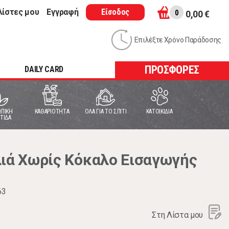
λίστες μου
Εγγραφή
Είσοδος
0
0,00 €
Επιλέξτε Χρόνο Παράδοσης
ΠΡΟΣΦΟΡΕΣ
DAILY CARD
ΠΙΚΗ
ΚΑΘΑΡΙΟΤΗΤΑ
ΟΛΑ ΓΙΑ ΤΟ ΣΠΙΤΙ
ΚΑΤΟΙΚΙΔΙΑ
ΤΙΔΑ
λιά Χωρίς Κόκαλο Εισαγωγής
63
Στη Λίστα μου