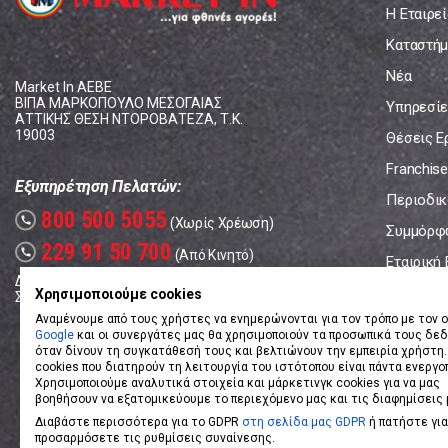
Η Εταιρεί
Καταστήμ
Νέα
Market In ΑΕΒΕ
ΒΙΠΑ ΜΑΡΚΟΠΟΥΛΟ ΜΕΣΟΓΑΙΑΣ
Υπηρεσίε
ΑΤΤΙΚΗΣ ΘΕΣΗ ΝΤΟΡΟΒΑΤΕΖΑ, Τ.Κ.
19003
Θέσεις Ε
Franchise
Εξυπηρέτηση Πελατών:
Περιοδικό
800 500 5055
call
(Χωρίς Χρέωση)
Συμμόρφ
229 91 50 700
call
(Από Κινητό)
Εταιρική
Δευτέρα - Παρασκευή: 08:00 - 17:00
Επικοινω
Χρησιμοποιούμε cookies
Σάββατο: 08:00 – 14:00
Αναμένουμε από τους χρήστες να ενημερώνονται για τον τρόπο με τον ο
Google
και οι συνεργάτες μας θα χρησιμοποιούν τα προσωπικά τους δε
όταν δίνουν τη συγκατάθεσή τους και βελτιώνουν την εμπειρία χρήστη.
cookies που διατηρούν τη λειτουργία του ιστότοπου είναι πάντα ενεργο
Χρησιμοποιούμε αναλυτικά στοιχεία και μάρκετινγκ cookies για να μας
βοηθήσουν να εξατομικεύουμε το περιεχόμενο μας και τις διαφημίσεις 
Διαβάστε περισσότερα για το GDPR
στη σελίδα μας GDPR
ή πατήστε για
προσαρμόσετε τις ρυθμίσεις συναίνεσης.