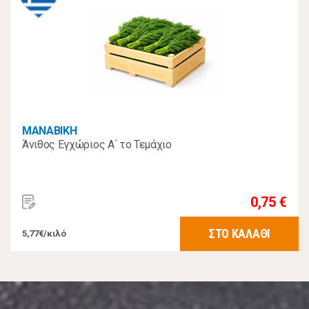
MANABIKH
Άνιθος Εγχώριος Α΄ το Τεμάχιο
0,75 €
ΣΤΟ ΚΑΛΑΘΙ
5,77€/κιλό