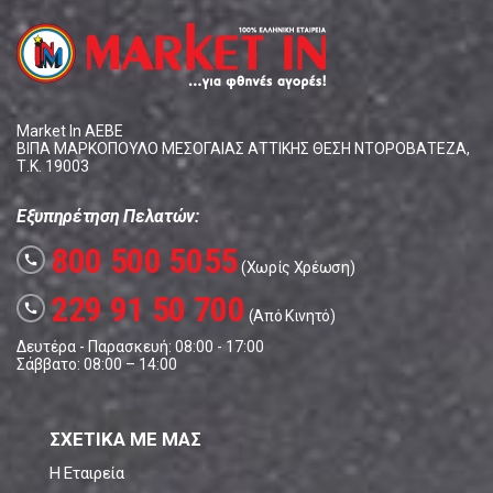
Market In ΑΕΒΕ
ΒΙΠΑ ΜΑΡΚΟΠΟΥΛΟ ΜΕΣΟΓΑΙΑΣ ΑΤΤΙΚΗΣ ΘΕΣΗ ΝΤΟΡΟΒΑΤΕΖΑ,
Τ.Κ. 19003
Εξυπηρέτηση Πελατών:
800 500 5055
call
(Χωρίς Χρέωση)
229 91 50 700
call
(Από Κινητό)
Δευτέρα - Παρασκευή: 08:00 - 17:00
Σάββατο: 08:00 – 14:00
ΣΧΕΤΙΚΑ ΜΕ ΜΑΣ
Η Εταιρεία