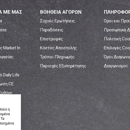
Α ΜΕ ΜΑΣ
ΒΟΗΘΕΙΑ ΑΓΟΡΩΝ
ΠΛΗΡΟΦΟΡ
α
Συχνές Ερωτήσεις
Όροι και Προ
ατα
Παραδόσεις
Προσωπικά Δ
Επιστροφές
Πολιτική Coo
ς Market In
Κόστος Αποστολής
Επιλογές Coo
ργασίας
Τρόποι Πληρωμής
Όροι Διαγων
Περιοχές Εξυπηρέτησης
Διαγωνισμοί
 Daily Life
ωση CE
 Ευθύνη
νία
ποίο η
δομένα
 Τα
ποιημένα.