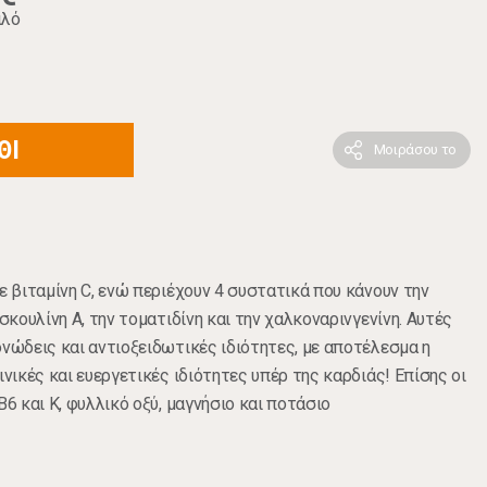
ιλό
ΘΙ
Μοιράσου το
ε βιταμίνη C, ενώ περιέχουν 4 συστατικά που κάνουν την
ισκουλίνη Α, την τοματιδίνη και την χαλκοναρινγενίνη. Αυτές
ονώδεις και αντιοξειδωτικές ιδιότητες, με αποτέλεσμα η
ινικές και ευεργετικές ιδιότητες υπέρ της καρδιάς! Επίσης οι
Β6 και Κ, φυλλικό οξύ, μαγνήσιο και ποτάσιο