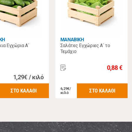
KH
MANABIKH
ια Εγχώρια Α΄
Σαλάτες Εγχώριες Α΄ το
Τεμάχιο
0,88 €
1,29€ / κιλό
6,29€/
ΣΤΟ ΚΑΛΑΘΙ
ΣΤΟ ΚΑΛΑΘΙ
κιλό