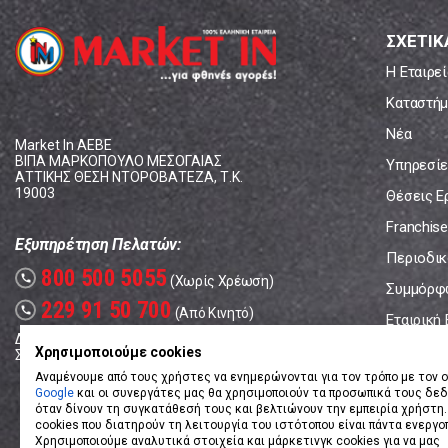
ΣΧΕΤΙΚ
Η Εταιρεί
Καταστήμ
Νέα
Market In ΑΕΒΕ
ΒΙΠΑ ΜΑΡΚΟΠΟΥΛΟ ΜΕΣΟΓΑΙΑΣ
Υπηρεσίε
ΑΤΤΙΚΗΣ ΘΕΣΗ ΝΤΟΡΟΒΑΤΕΖΑ, Τ.Κ.
19003
Θέσεις Ε
Franchise
Εξυπηρέτηση Πελατών:
Περιοδικό
800 500 5055
call
(Χωρίς Χρέωση)
Συμμόρφ
229 91 50 700
call
(Από Κινητό)
Εταιρική
Δευτέρα - Παρασκευή: 08:00 - 17:00
Επικοινω
Χρησιμοποιούμε cookies
Σάββατο: 08:00 – 14:00
Αναμένουμε από τους χρήστες να ενημερώνονται για τον τρόπο με τον ο
Google
και οι συνεργάτες μας θα χρησιμοποιούν τα προσωπικά τους δε
όταν δίνουν τη συγκατάθεσή τους και βελτιώνουν την εμπειρία χρήστη.
cookies που διατηρούν τη λειτουργία του ιστότοπου είναι πάντα ενεργο
Χρησιμοποιούμε αναλυτικά στοιχεία και μάρκετινγκ cookies για να μας