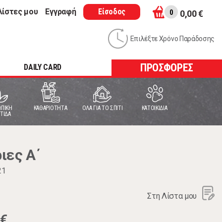
λίστες μου
Εγγραφή
Είσοδος
0
0,00 €
Επιλέξτε Χρόνο Παράδοσης
ΠΡΟΣΦΟΡΕΣ
DAILY CARD
ΠΙΚΗ
ΚΑΘΑΡΙΟΤΗΤΑ
ΟΛΑ ΓΙΑ ΤΟ ΣΠΙΤΙ
ΚΑΤΟΙΚΙΔΙΑ
ΤΙΔΑ
ιες Α΄
21
Στη Λίστα μου
6€