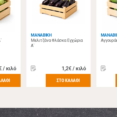
MANABIKH
MANABI
΄
Μελιτζάνα Φλάσκα Εγχώρια
Αγγουράκ
Α΄
€ / κιλό
1,2€ / κιλό
ΑΛΑΘΙ
ΣΤΟ ΚΑΛΑΘΙ