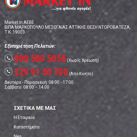
Market In ΑΕΒΕ
ΒΙΠΑ ΜΑΡΚΟΠΟΥΛΟ ΜΕΣΟΓΑΙΑΣ ΑΤΤΙΚΗΣ ΘΕΣΗ ΝΤΟΡΟΒΑΤΕΖΑ,
Τ.Κ. 19003
Εξυπηρέτηση Πελατών:
800 500 5055
call
(Χωρίς Χρέωση)
229 91 50 700
call
(Από Κινητό)
Δευτέρα - Παρασκευή: 08:00 - 17:00
Σάββατο: 08:00 – 14:00
ΣΧΕΤΙΚΑ ΜΕ ΜΑΣ
Η Εταιρεία
Καταστήματα
Νέα