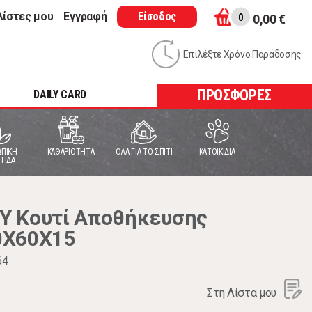
λίστες μου
Εγγραφή
Είσοδος
0
0,00 €
Επιλέξτε Χρόνο Παράδοσης
ΠΡΟΣΦΟΡΕΣ
DAILY CARD
ΠΙΚΗ
ΚΑΘΑΡΙΟΤΗΤΑ
ΟΛΑ ΓΙΑ ΤΟ ΣΠΙΤΙ
ΚΑΤΟΙΚΙΔΙΑ
ΤΙΔΑ
Y Κουτί Αποθήκευσης
0Χ60Χ15
64
Στη Λίστα μου