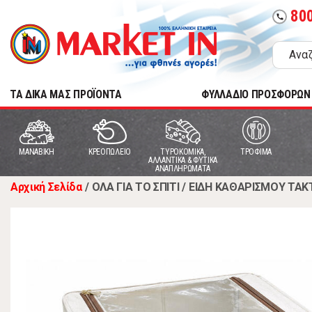
80
call
TA ΔΙΚΑ ΜΑΣ ΠΡΟΪΟΝΤΑ
ΦΥΛΛΑΔΙΟ ΠΡΟΣΦΟΡΩΝ
MANABIKH
ΚΡΕΟΠΩΛΕΙΟ
ΤΥΡΟΚΟΜΙΚΑ,
ΤΡΟΦΙΜΑ
ΑΛΛΑΝΤΙΚΑ & ΦΥΤΙΚΑ
ΑΝΑΠΛΗΡΩΜΑΤΑ
Αρχική Σελίδα
/
ΟΛΑ ΓΙΑ ΤΟ ΣΠΙΤΙ
/
ΕΙΔΗ ΚΑΘΑΡΙΣΜΟΥ ΤΑΚ