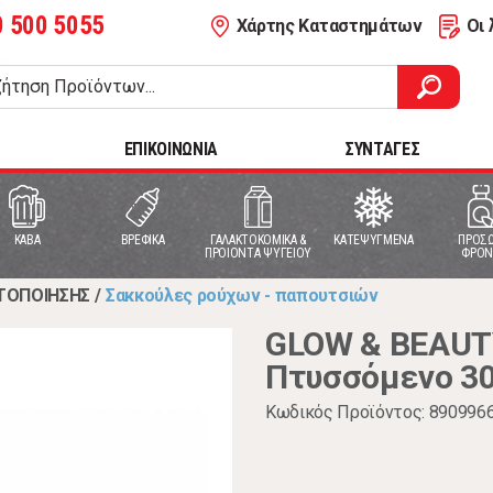
0 500 5055
Χάρτης Καταστημάτων
Οι 
ΕΠΙΚΟΙΝΩΝΙΑ
ΣΥΝΤΑΓΕΣ
ΚΑΒΑ
ΒΡΕΦΙΚΑ
ΓΑΛΑΚΤΟΚΟΜΙΚΑ &
ΚΑΤΕΨΥΓΜΕΝΑ
ΠΡΟΣΩ
ΠΡΟΙΟΝΤΑ ΨΥΓΕΙΟΥ
ΦΡΟΝ
ΤΟΠΟΙΗΣΗΣ
/
Σακκούλες ρούχων - παπουτσιών
GLOW & BEAUT
Πτυσσόμενο 3
Κωδικός Προϊόντος: 890996