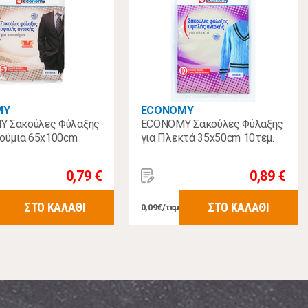
MY
ECONOMY
 Σακούλες Φύλαξης
ECONOMY Σακούλες Φύλαξης
τούμια 65x100cm
για Πλεκτά 35x50cm 10τεμ.
0,79 €
0,89 €
ΣΤΟ ΚΑΛΑΘΙ
ΣΤΟ ΚΑΛΑΘΙ
0,09€/τεμ