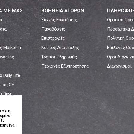
Α ΜΕ ΜΑΣ
ΒΟΗΘΕΙΑ ΑΓΟΡΩΝ
ΠΛΗΡΟΦΟΡ
α
Συχνές Ερωτήσεις
Όροι και Προ
ατα
Παραδόσεις
Προσωπικά Δ
Επιστροφές
Πολιτική Coo
ς Market In
Κόστος Αποστολής
Επιλογές Coo
ργασίας
Τρόποι Πληρωμής
Όροι Διαγων
Περιοχές Εξυπηρέτησης
Διαγωνισμοί
 Daily Life
ωση CE
 Ευθύνη
νία
ποίο η
δομένα
 Τα
ποιημένα.