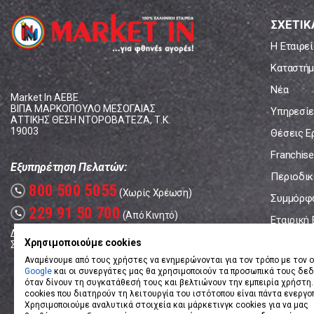
ΣΧΕΤΙΚ
Η Εταιρεί
Καταστήμ
Νέα
Market In ΑΕΒΕ
ΒΙΠΑ ΜΑΡΚΟΠΟΥΛΟ ΜΕΣΟΓΑΙΑΣ
Υπηρεσίε
ΑΤΤΙΚΗΣ ΘΕΣΗ ΝΤΟΡΟΒΑΤΕΖΑ, Τ.Κ.
19003
Θέσεις Ε
Franchise
Εξυπηρέτηση Πελατών:
Περιοδικό
800 500 5055
call
(Χωρίς Χρέωση)
Συμμόρφ
229 91 50 700
call
(Από Κινητό)
Εταιρική
Δευτέρα - Παρασκευή: 08:00 - 17:00
Επικοινω
Χρησιμοποιούμε cookies
Σάββατο: 08:00 – 14:00
Αναμένουμε από τους χρήστες να ενημερώνονται για τον τρόπο με τον ο
Google
και οι συνεργάτες μας θα χρησιμοποιούν τα προσωπικά τους δε
όταν δίνουν τη συγκατάθεσή τους και βελτιώνουν την εμπειρία χρήστη.
cookies που διατηρούν τη λειτουργία του ιστότοπου είναι πάντα ενεργο
Χρησιμοποιούμε αναλυτικά στοιχεία και μάρκετινγκ cookies για να μας