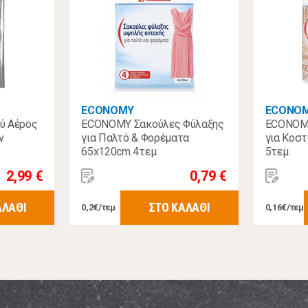
ECONOMY
ECONO
ύ Αέρος
ECONOMY Σακούλες Φύλαξης
ECONOMY
ν
για Παλτό & Φορέματα
για Κοσ
65x120cm 4τεμ.
5τεμ.
2,99 €
0,79 €
ΑΛΑΘΙ
ΣΤΟ ΚΑΛΑΘΙ
0,2€/τεμ
0,16€/τεμ