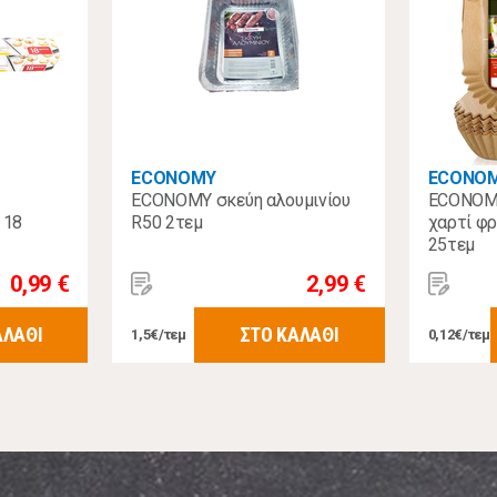
ECONOMY
ECONO
ECONOMY σκεύη αλουμινίου
ECONOMY
 18
R50 2τεμ
χαρτί φρ
25τεμ
0,99 €
2,99 €
ΑΛΑΘΙ
ΣΤΟ ΚΑΛΑΘΙ
1,5€/τεμ
0,12€/τεμ