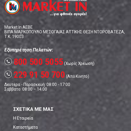
Market In ΑΕΒΕ
ΒΙΠΑ ΜΑΡΚΟΠΟΥΛΟ ΜΕΣΟΓΑΙΑΣ ΑΤΤΙΚΗΣ ΘΕΣΗ ΝΤΟΡΟΒΑΤΕΖΑ,
Τ.Κ. 19003
Εξυπηρέτηση Πελατών:
800 500 5055
call
(Χωρίς Χρέωση)
229 91 50 700
call
(Από Κινητό)
Δευτέρα - Παρασκευή: 08:00 - 17:00
Σάββατο: 08:00 – 14:00
ΣΧΕΤΙΚΑ ΜΕ ΜΑΣ
Η Εταιρεία
Καταστήματα