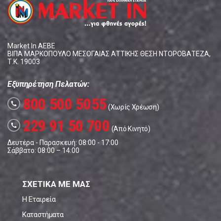
Market In ΑΕΒΕ
ΒΙΠΑ ΜΑΡΚΟΠΟΥΛΟ ΜΕΣΟΓΑΙΑΣ ΑΤΤΙΚΗΣ ΘΕΣΗ ΝΤΟΡΟΒΑΤΕΖΑ,
Τ.Κ. 19003
Εξυπηρέτηση Πελατών:
800 500 5055
call
(Χωρίς Χρέωση)
229 91 50 700
call
(Από Κινητό)
Δευτέρα - Παρασκευή: 08:00 - 17:00
Σάββατο: 08:00 – 14:00
ΣΧΕΤΙΚΑ ΜΕ ΜΑΣ
Η Εταιρεία
Καταστήματα