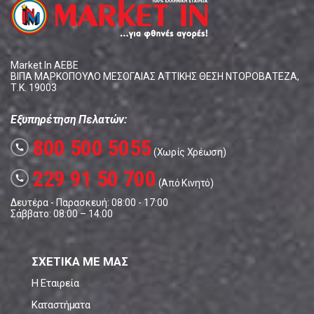
Market In ΑΕΒΕ
ΒΙΠΑ ΜΑΡΚΟΠΟΥΛΟ ΜΕΣΟΓΑΙΑΣ ΑΤΤΙΚΗΣ ΘΕΣΗ ΝΤΟΡΟΒΑΤΕΖΑ,
Τ.Κ. 19003
Εξυπηρέτηση Πελατών:
800 500 5055
call
(Χωρίς Χρέωση)
229 91 50 700
call
(Από Κινητό)
Δευτέρα - Παρασκευή: 08:00 - 17:00
Σάββατο: 08:00 – 14:00
ΣΧΕΤΙΚΑ ΜΕ ΜΑΣ
Η Εταιρεία
Καταστήματα