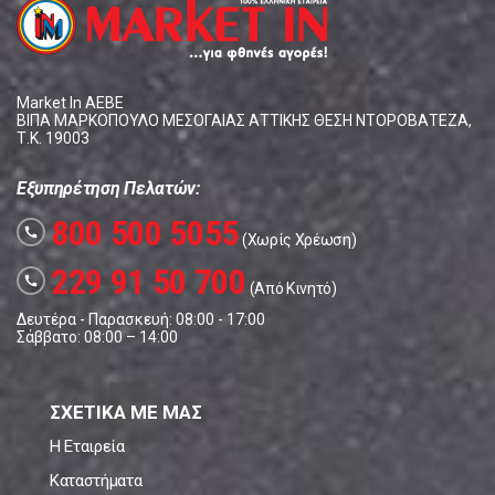
Market In ΑΕΒΕ
ΒΙΠΑ ΜΑΡΚΟΠΟΥΛΟ ΜΕΣΟΓΑΙΑΣ ΑΤΤΙΚΗΣ ΘΕΣΗ ΝΤΟΡΟΒΑΤΕΖΑ,
Τ.Κ. 19003
Εξυπηρέτηση Πελατών:
800 500 5055
call
(Χωρίς Χρέωση)
229 91 50 700
call
(Από Κινητό)
Δευτέρα - Παρασκευή: 08:00 - 17:00
Σάββατο: 08:00 – 14:00
ΣΧΕΤΙΚΑ ΜΕ ΜΑΣ
Η Εταιρεία
Καταστήματα