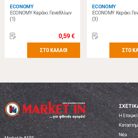
ECONOMY
ECONOMY
ECONOMY Κεράκι Γενεθλίων
ECONOMY Κεράκι Γε
(1)
(3)
0,59 €
ΣΤΟ ΚΑΛΑΘΙ
ΣΤΟ Κ
ΣΧΕΤΙΚ
Η Εταιρεί
Καταστήμ
Νέα