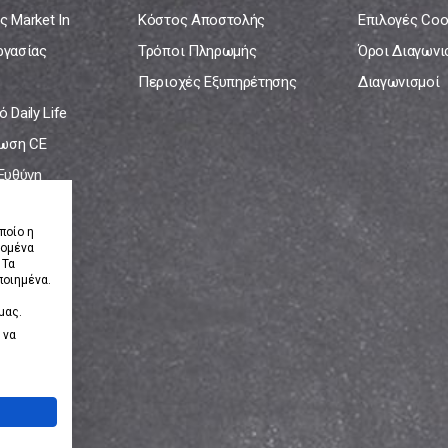
ς Market In
Κόστος Αποστολής
Επιλογές Coo
ργασίας
Τρόποι Πληρωμής
Όροι Διαγων
Περιοχές Εξυπηρέτησης
Διαγωνισμοί
 Daily Life
ωση CE
 Ευθύνη
νία
ποίο η
δομένα
 Τα
ποιημένα.
μας.
 να