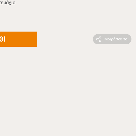
τεμάχιο
ΘΙ
Μοιράσου το