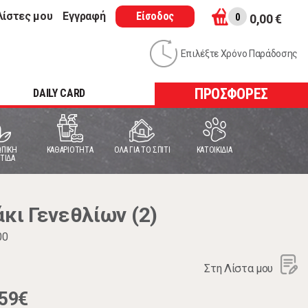
λίστες μου
Εγγραφή
Είσοδος
0
0,00 €
Επιλέξτε Χρόνο Παράδοσης
ΠΡΟΣΦΟΡΕΣ
DAILY CARD
ΠΙΚΗ
ΚΑΘΑΡΙΟΤΗΤΑ
ΟΛΑ ΓΙΑ ΤΟ ΣΠΙΤΙ
ΚΑΤΟΙΚΙΔΙΑ
ΤΙΔΑ
ι Γενεθλίων (2)
00
Στη Λίστα μου
,59€