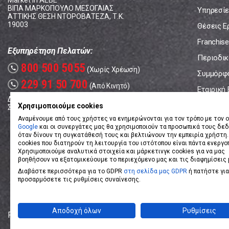
Market In ΑΕΒΕ
ΒΙΠΑ ΜΑΡΚΟΠΟΥΛΟ ΜΕΣΟΓΑΙΑΣ
Υπηρεσίε
ΑΤΤΙΚΗΣ ΘΕΣΗ ΝΤΟΡΟΒΑΤΕΖΑ, Τ.Κ.
19003
Θέσεις Ε
Franchise
Εξυπηρέτηση Πελατών:
Περιοδικό
800 500 5055
call
(Χωρίς Χρέωση)
Συμμόρφ
229 91 50 700
call
(Από Κινητό)
Εταιρική
Δευτέρα - Παρασκευή: 08:00 - 17:00
Επικοινω
Χρησιμοποιούμε cookies
Σάββατο: 08:00 – 14:00
Αναμένουμε από τους χρήστες να ενημερώνονται για τον τρόπο με τον ο
Google
και οι συνεργάτες μας θα χρησιμοποιούν τα προσωπικά τους δε
όταν δίνουν τη συγκατάθεσή τους και βελτιώνουν την εμπειρία χρήστη.
cookies που διατηρούν τη λειτουργία του ιστότοπου είναι πάντα ενεργο
Χρησιμοποιούμε αναλυτικά στοιχεία και μάρκετινγκ cookies για να μας
βοηθήσουν να εξατομικεύουμε το περιεχόμενο μας και τις διαφημίσεις 
Διαβάστε περισσότερα για το GDPR
στη σελίδα μας GDPR
ή πατήστε για
προσαρμόσετε τις ρυθμίσεις συναίνεσης.
Αποδοχή όλων
Ρυθμίσεις
Powered by
eShopKey
Designed by
Koolmetrix