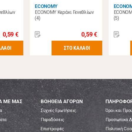
ECONOMY
ECONO
νεθλίων
ECONOMY Κεράκι Γενεθλίων
ECONOMY
(4)
(5)
0,59 €
0,59 €
ΑΛΑΘΙ
ΣΤΟ ΚΑΛΑΘΙ
Α ΜΕ ΜΑΣ
ΒΟΗΘΕΙΑ ΑΓΟΡΩΝ
ΠΛΗΡΟΦΟΡ
α
Συχνές Ερωτήσεις
Όροι και Προ
ατα
Παραδόσεις
Προσωπικά Δ
Επιστροφές
Πολιτική Coo