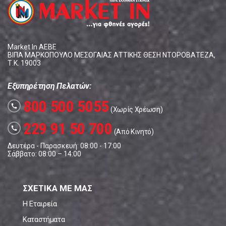
Market In ΑΕΒΕ
ΒΙΠΑ ΜΑΡΚΟΠΟΥΛΟ ΜΕΣΟΓΑΙΑΣ ΑΤΤΙΚΗΣ ΘΕΣΗ ΝΤΟΡΟΒΑΤΕΖΑ,
Τ.Κ. 19003
Εξυπηρέτηση Πελατών:
800 500 5055
call
(Χωρίς Χρέωση)
229 91 50 700
call
(Από Κινητό)
Δευτέρα - Παρασκευή: 08:00 - 17:00
Σάββατο: 08:00 – 14:00
ΣΧΕΤΙΚΑ ΜΕ ΜΑΣ
Η Εταιρεία
Καταστήματα