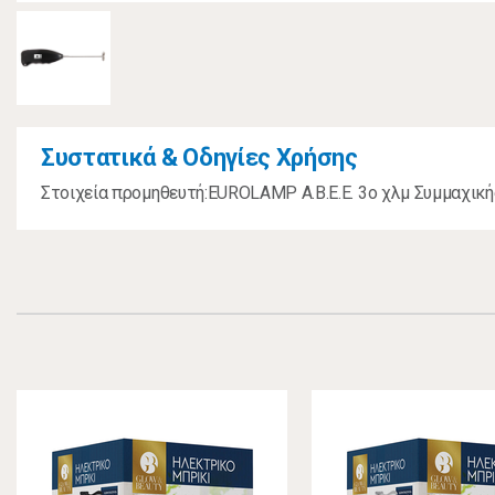
Συστατικά & Οδηγίες Χρήσης
Στοιχεία προμηθευτή:EUROLAMP A.B.E.E. 3ο χλμ Συμμαχική