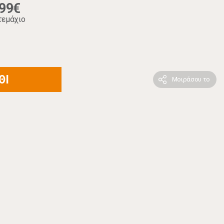
,99€
τεμάχιο
ΘΙ
Μοιράσου το