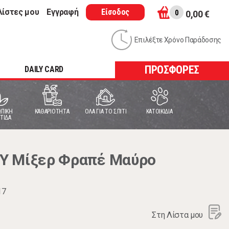
λίστες μου
Εγγραφή
Είσοδος
0
0,00 €
Επιλέξτε Χρόνο Παράδοσης
ΠΡΟΣΦΟΡΕΣ
DAILY CARD
ΠΙΚΗ
ΚΑΘΑΡΙΟΤΗΤΑ
ΟΛΑ ΓΙΑ ΤΟ ΣΠΙΤΙ
ΚΑΤΟΙΚΙΔΙΑ
ΤΙΔΑ
Y Μίξερ Φραπέ Μαύρο
17
Στη Λίστα μου