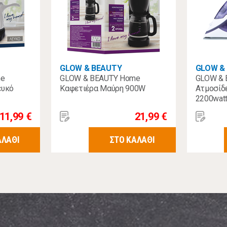
GLOW & BEAUTY
GLOW &
me
GLOW & BEAUTY Home
GLOW &
ευκό
Καφετιέρα Μαύρη 900W
Ατμοσίδ
2200wat
11,99 €
21,99 €
ΑΛΑΘΙ
ΣΤΟ ΚΑΛΑΘΙ