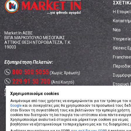
ΣΧΕΤΙΚ
Η Εταιρεί
Καταστήμ
Νέα
Market In ΑΕΒΕ
ΒΙΠΑ ΜΑΡΚΟΠΟΥΛΟ ΜΕΣΟΓΑΙΑΣ
Υπηρεσίε
ΑΤΤΙΚΗΣ ΘΕΣΗ ΝΤΟΡΟΒΑΤΕΖΑ, Τ.Κ.
19003
Θέσεις Ε
Franchise
Εξυπηρέτηση Πελατών:
Περιοδικό
800 500 5055
call
(Χωρίς Χρέωση)
Συμμόρφ
229 91 50 700
call
(Από Κινητό)
Εταιρική
Δευτέρα - Παρασκευή: 08:00 - 17:00
Επικοινω
Χρησιμοποιούμε cookies
Σάββατο: 08:00 – 14:00
Αναμένουμε από τους χρήστες να ενημερώνονται για τον τρόπο με τον ο
Google
και οι συνεργάτες μας θα χρησιμοποιούν τα προσωπικά τους δε
όταν δίνουν τη συγκατάθεσή τους και βελτιώνουν την εμπειρία χρήστη.
cookies που διατηρούν τη λειτουργία του ιστότοπου είναι πάντα ενεργο
Χρησιμοποιούμε αναλυτικά στοιχεία και μάρκετινγκ cookies για να μας
βοηθήσουν να εξατομικεύουμε το περιεχόμενο μας και τις διαφημίσεις 