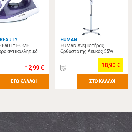
 BEAUTY
HUMAN
 BEAUTY HOME
HUMAN Ανεμιστήρας
ερο αντικολλητικό
Ορθοστάτης Λευκός 55W
t
18,90 €
12,99 €
ΣΤΟ ΚΑΛΑΘΙ
ΣΤΟ ΚΑΛΑΘΙ