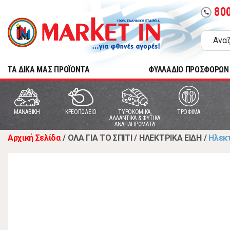
80
call
TA ΔΙΚΑ ΜΑΣ ΠΡΟΪΟΝΤΑ
ΦΥΛΛΑΔΙΟ ΠΡΟΣΦΟΡΩΝ
MANABIKH
ΚΡΕΟΠΩΛΕΙΟ
ΤΥΡΟΚΟΜΙΚΑ,
ΤΡΟΦΙΜΑ
ΑΛΛΑΝΤΙΚΑ & ΦΥΤΙΚΑ
ΑΝΑΠΛΗΡΩΜΑΤΑ
Αρχική Σελίδα
/
ΟΛΑ ΓΙΑ ΤΟ ΣΠΙΤΙ
/
ΗΛΕΚΤΡΙΚΑ ΕΙΔΗ
/
Ηλεκτ