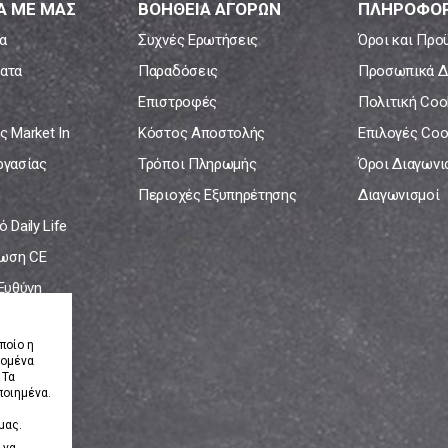
Α ΜΕ ΜΑΣ
ΒΟΗΘΕΙΑ ΑΓΟΡΩΝ
ΠΛΗΡΟΦΟΡ
α
Συχνές Ερωτήσεις
Όροι και Προ
ατα
Παραδόσεις
Προσωπικά Δ
Επιστροφές
Πολιτική Coo
ς Market In
Κόστος Αποστολής
Επιλογές Coo
ργασίας
Τρόποι Πληρωμής
Όροι Διαγων
Περιοχές Εξυπηρέτησης
Διαγωνισμοί
 Daily Life
ωση CE
 Ευθύνη
νία
ποίο η
δομένα
 Τα
ποιημένα.
μας.