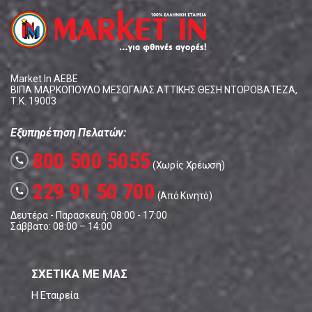
Market In ΑΕΒΕ
ΒΙΠΑ ΜΑΡΚΟΠΟΥΛΟ ΜΕΣΟΓΑΙΑΣ ΑΤΤΙΚΗΣ ΘΕΣΗ ΝΤΟΡΟΒΑΤΕΖΑ,
Τ.Κ. 19003
Εξυπηρέτηση Πελατών:
800 500 5055
call
(Χωρίς Χρέωση)
229 91 50 700
call
(Από Κινητό)
Δευτέρα - Παρασκευή: 08:00 - 17:00
Σάββατο: 08:00 – 14:00
ΣΧΕΤΙΚΑ ΜΕ ΜΑΣ
Η Εταιρεία