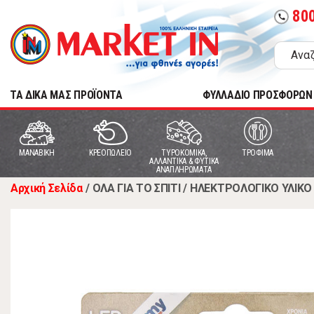
80
call
TA ΔΙΚΑ ΜΑΣ ΠΡΟΪΟΝΤΑ
ΦΥΛΛΑΔΙΟ ΠΡΟΣΦΟΡΩΝ
MANABIKH
ΚΡΕΟΠΩΛΕΙΟ
ΤΥΡΟΚΟΜΙΚΑ,
ΤΡΟΦΙΜΑ
ΑΛΛΑΝΤΙΚΑ & ΦΥΤΙΚΑ
ΑΝΑΠΛΗΡΩΜΑΤΑ
Αρχική Σελίδα
/
ΟΛΑ ΓΙΑ ΤΟ ΣΠΙΤΙ
/
ΗΛΕΚΤΡΟΛΟΓΙΚΟ ΥΛΙΚΟ 