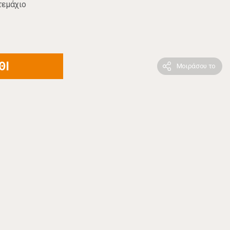
τεμάχιο
ΘΙ
Μοιράσου το