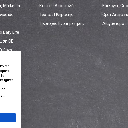
ς Market In
Κόστος Αποστολής
Επιλογές Coo
ργασίας
Τρόποι Πληρωμής
Όροι Διαγων
Περιοχές Εξυπηρέτησης
Διαγωνισμοί
 Daily Life
ωση CE
 Ευθύνη
νία
ποίο η
δομένα
 Τα
ποιημένα.
μας.
 να