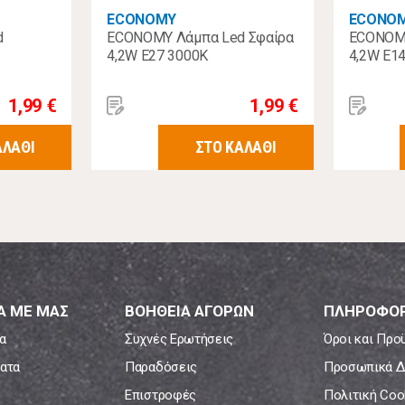
ECONOMY
ECONO
d
ECONOMY Λάμπα Led Σφαίρα
ECONOMY
4,2W E27 3000K
4,2W E1
1,99 €
1,99 €
ΑΛΑΘΙ
ΣΤΟ ΚΑΛΑΘΙ
Α ΜΕ ΜΑΣ
ΒΟΗΘΕΙΑ ΑΓΟΡΩΝ
ΠΛΗΡΟΦΟΡ
α
Συχνές Ερωτήσεις
Όροι και Προ
ατα
Παραδόσεις
Προσωπικά Δ
Επιστροφές
Πολιτική Coo