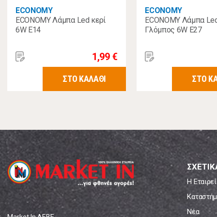
ECONOMY
ECONOMY
ECONOMY Λάμπα Led κερί
ECONOMY Λάμπα Le
6W E14
Γλόμπος 6W E27
1,99 €
ΣΤΟ ΚΑΛΑΘΙ
ΣΤΟ Κ
ΣΧΕΤΙΚ
Η Εταιρεί
Καταστήμ
Νέα