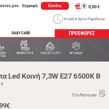
λίστες μου
Εγγραφή
Είσοδος
0
0,00 €
Επιλέξτε Χρόνο Παράδοσης
ΠΡΟΣΦΟΡΕΣ
DAILY CARD
ΠΙΚΗ
ΚΑΘΑΡΙΟΤΗΤΑ
ΟΛΑ ΓΙΑ ΤΟ ΣΠΙΤΙ
ΚΑΤΟΙΚΙΔΙΑ
ΤΙΔΑ
 Led Κοινή 7,3W E27 6500K Β
14
Στη Λίστα μου
,99€