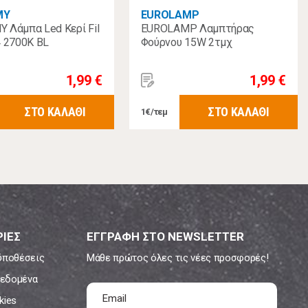
MY
EUROLAMP
 Λάμπα Led Κερί Fil
EUROLAMP Λαμπτήρας
4 2700K ΒL
Φούρνου 15W 2τμχ
1,99 €
1,99 €
ΣΤΟ ΚΑΛΑΘΙ
ΣΤΟ ΚΑΛΑΘΙ
1€/τεμ
ΙΕΣ
ΕΓΓΡΑΦΗ ΣΤΟ NEWSLETTER
ϋποθέσεις
Μάθε πρώτος όλες τις νέες προσφορές!
εδομένα
kies