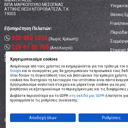
Market In ΑΕΒΕ
ΒΙΠΑ ΜΑΡΚΟΠΟΥΛΟ ΜΕΣΟΓΑΙΑΣ
Υπηρεσίε
ΑΤΤΙΚΗΣ ΘΕΣΗ ΝΤΟΡΟΒΑΤΕΖΑ, Τ.Κ.
19003
Θέσεις Ε
Franchise
Εξυπηρέτηση Πελατών:
Περιοδικό
800 500 5055
call
(Χωρίς Χρέωση)
Συμμόρφ
229 91 50 700
call
(Από Κινητό)
Εταιρική
Δευτέρα - Παρασκευή: 08:00 - 17:00
Επικοινω
Χρησιμοποιούμε cookies
Σάββατο: 08:00 – 14:00
Αναμένουμε από τους χρήστες να ενημερώνονται για τον τρόπο με τον ο
Google
και οι συνεργάτες μας θα χρησιμοποιούν τα προσωπικά τους δε
όταν δίνουν τη συγκατάθεσή τους και βελτιώνουν την εμπειρία χρήστη.
cookies που διατηρούν τη λειτουργία του ιστότοπου είναι πάντα ενεργο
Χρησιμοποιούμε αναλυτικά στοιχεία και μάρκετινγκ cookies για να μας
βοηθήσουν να εξατομικεύουμε το περιεχόμενο μας και τις διαφημίσεις 
Διαβάστε περισσότερα για το GDPR
στη σελίδα μας GDPR
ή πατήστε για
προσαρμόσετε τις ρυθμίσεις συναίνεσης.
Αποδοχή όλων
Ρυθμίσεις
Powered by
eShopKey
Designed by
Koolmetrix