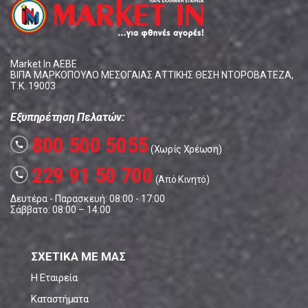
Market In ΑΕΒΕ
ΒΙΠΑ ΜΑΡΚΟΠΟΥΛΟ ΜΕΣΟΓΑΙΑΣ ΑΤΤΙΚΗΣ ΘΕΣΗ ΝΤΟΡΟΒΑΤΕΖΑ,
Τ.Κ. 19003
Εξυπηρέτηση Πελατών:
800 500 5055
call
(Χωρίς Χρέωση)
229 91 50 700
call
(Από Κινητό)
Δευτέρα - Παρασκευή: 08:00 - 17:00
Σάββατο: 08:00 – 14:00
ΣΧΕΤΙΚΑ ΜΕ ΜΑΣ
Η Εταιρεία
Καταστήματα