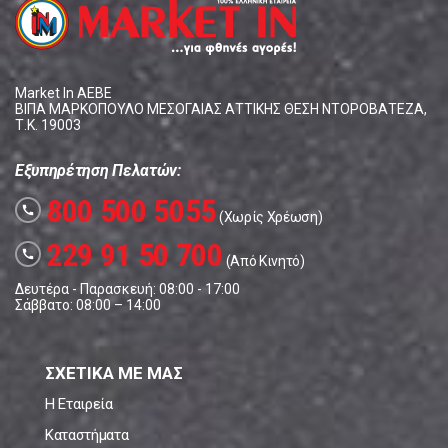
Market In ΑΕΒΕ
ΒΙΠΑ ΜΑΡΚΟΠΟΥΛΟ ΜΕΣΟΓΑΙΑΣ ΑΤΤΙΚΗΣ ΘΕΣΗ ΝΤΟΡΟΒΑΤΕΖΑ,
Τ.Κ. 19003
Εξυπηρέτηση Πελατών:
800 500 5055
call
(Χωρίς Χρέωση)
229 91 50 700
call
(Από Κινητό)
Δευτέρα - Παρασκευή: 08:00 - 17:00
Σάββατο: 08:00 – 14:00
ΣΧΕΤΙΚΑ ΜΕ ΜΑΣ
Η Εταιρεία
Καταστήματα