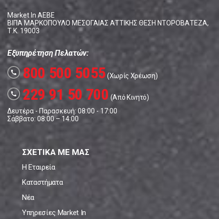
Market In ΑΕΒΕ
ΒΙΠΑ ΜΑΡΚΟΠΟΥΛΟ ΜΕΣΟΓΑΙΑΣ ΑΤΤΙΚΗΣ ΘΕΣΗ ΝΤΟΡΟΒΑΤΕΖΑ,
Τ.Κ. 19003
Εξυπηρέτηση Πελατών:
800 500 5055
call
(Χωρίς Χρέωση)
229 91 50 700
call
(Από Κινητό)
Δευτέρα - Παρασκευή: 08:00 - 17:00
Σάββατο: 08:00 – 14:00
ΣΧΕΤΙΚΑ ΜΕ ΜΑΣ
Η Εταιρεία
Καταστήματα
Νέα
Υπηρεσίες Market In