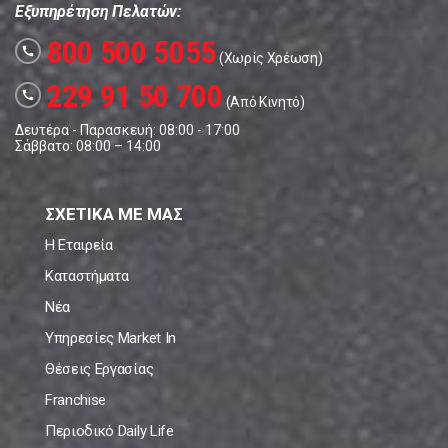
Εξυπηρέτηση Πελατών:
800 500 5055
call
(Χωρίς Χρέωση)
229 91 50 700
call
(Από Κινητό)
Δευτέρα - Παρασκευή: 08:00 - 17:00
Σάββατο: 08:00 – 14:00
ΣΧΕΤΙΚΑ ΜΕ ΜΑΣ
Η Εταιρεία
Καταστήματα
Νέα
Υπηρεσίες Market In
Θέσεις Εργασίας
Franchise
Περιοδικό Daily Life