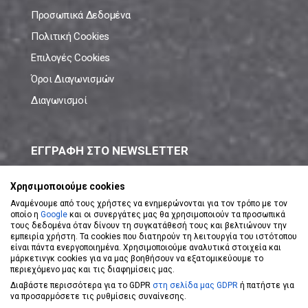
Προσωπικά Δεδομένα
Πολιτική Cookies
Επιλογές Cookies
Όροι Διαγωνισμών
Διαγωνισμοί
ΕΓΓΡΑΦΗ ΣΤΟ NEWSLETTER
Μάθε πρώτος όλες τις νέες προσφορές!
Χρησιμοποιούμε cookies
Αναμένουμε από τους χρήστες να ενημερώνονται για τον τρόπο με τον
οποίο η
Google
και οι συνεργάτες μας θα χρησιμοποιούν τα προσωπικά
τους δεδομένα όταν δίνουν τη συγκατάθεσή τους και βελτιώνουν την
εμπειρία χρήστη. Τα cookies που διατηρούν τη λειτουργία του ιστότοπου
είναι πάντα ενεργοποιημένα. Χρησιμοποιούμε αναλυτικά στοιχεία και
ΕΓΓΡΑΦΗ ΣΤΟ NEWSLETTER
μάρκετινγκ cookies για να μας βοηθήσουν να εξατομικεύουμε το
περιεχόμενο μας και τις διαφημίσεις μας.
Διαβάστε περισσότερα για το GDPR
στη σελίδα μας GDPR
ή πατήστε για
Αποδέχομαι τους
Όρους Χρήσης
να προσαρμόσετε τις ρυθμίσεις συναίνεσης.