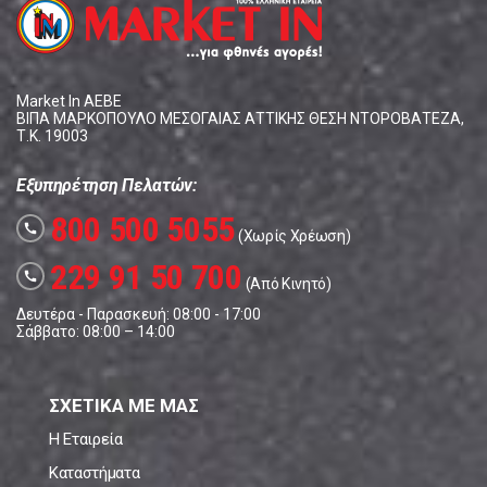
Market In ΑΕΒΕ
ΒΙΠΑ ΜΑΡΚΟΠΟΥΛΟ ΜΕΣΟΓΑΙΑΣ ΑΤΤΙΚΗΣ ΘΕΣΗ ΝΤΟΡΟΒΑΤΕΖΑ,
Τ.Κ. 19003
Εξυπηρέτηση Πελατών:
800 500 5055
call
(Χωρίς Χρέωση)
229 91 50 700
call
(Από Κινητό)
Δευτέρα - Παρασκευή: 08:00 - 17:00
Σάββατο: 08:00 – 14:00
ΣΧΕΤΙΚΑ ΜΕ ΜΑΣ
Η Εταιρεία
Καταστήματα