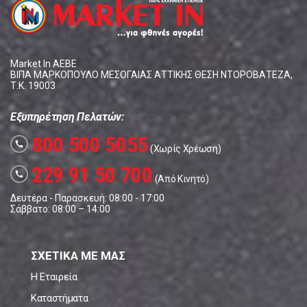
Market In ΑΕΒΕ
ΒΙΠΑ ΜΑΡΚΟΠΟΥΛΟ ΜΕΣΟΓΑΙΑΣ ΑΤΤΙΚΗΣ ΘΕΣΗ ΝΤΟΡΟΒΑΤΕΖΑ,
Τ.Κ. 19003
Εξυπηρέτηση Πελατών:
800 500 5055
call
(Χωρίς Χρέωση)
229 91 50 700
call
(Από Κινητό)
Δευτέρα - Παρασκευή: 08:00 - 17:00
Σάββατο: 08:00 – 14:00
ΣΧΕΤΙΚΑ ΜΕ ΜΑΣ
Η Εταιρεία
Καταστήματα