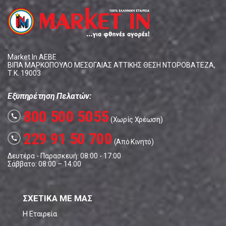
Market In ΑΕΒΕ
ΒΙΠΑ ΜΑΡΚΟΠΟΥΛΟ ΜΕΣΟΓΑΙΑΣ ΑΤΤΙΚΗΣ ΘΕΣΗ ΝΤΟΡΟΒΑΤΕΖΑ,
Τ.Κ. 19003
Εξυπηρέτηση Πελατών:
800 500 5055
call
(Χωρίς Χρέωση)
229 91 50 700
call
(Από Κινητό)
Δευτέρα - Παρασκευή: 08:00 - 17:00
Σάββατο: 08:00 – 14:00
ΣΧΕΤΙΚΑ ΜΕ ΜΑΣ
Η Εταιρεία