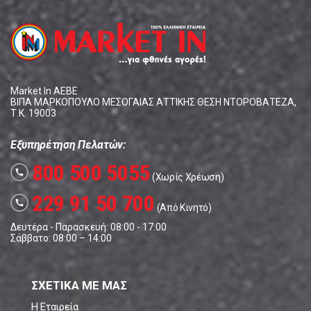
Market In ΑΕΒΕ
ΒΙΠΑ ΜΑΡΚΟΠΟΥΛΟ ΜΕΣΟΓΑΙΑΣ ΑΤΤΙΚΗΣ ΘΕΣΗ ΝΤΟΡΟΒΑΤΕΖΑ,
Τ.Κ. 19003
Εξυπηρέτηση Πελατών:
800 500 5055
call
(Χωρίς Χρέωση)
229 91 50 700
call
(Από Κινητό)
Δευτέρα - Παρασκευή: 08:00 - 17:00
Σάββατο: 08:00 – 14:00
ΣΧΕΤΙΚΑ ΜΕ ΜΑΣ
Η Εταιρεία