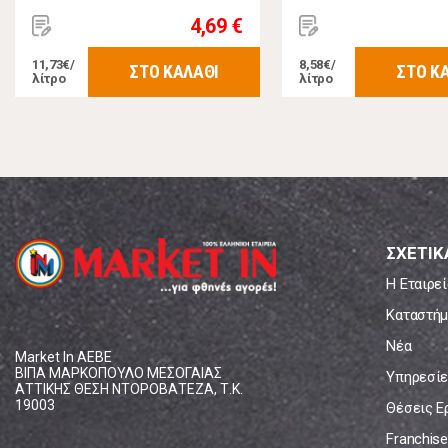
4,69 €
11,73€/
8,58€/
ΣΤΟ ΚΑΛΑΘΙ
ΣΤΟ Κ
λίτρο
λίτρο
ΣΧΕΤΙΚ
Η Εταιρεί
Καταστήμ
Νέα
Market In ΑΕΒΕ
ΒΙΠΑ ΜΑΡΚΟΠΟΥΛΟ ΜΕΣΟΓΑΙΑΣ
Υπηρεσίε
ΑΤΤΙΚΗΣ ΘΕΣΗ ΝΤΟΡΟΒΑΤΕΖΑ, Τ.Κ.
19003
Θέσεις Ε
Franchise