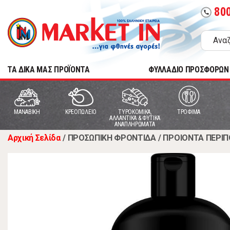
80
call
TA ΔΙΚΑ ΜΑΣ ΠΡΟΪΟΝΤΑ
ΦΥΛΛΑΔΙΟ ΠΡΟΣΦΟΡΩΝ
MANABIKH
ΚΡΕΟΠΩΛΕΙΟ
ΤΥΡΟΚΟΜΙΚΑ,
ΤΡΟΦΙΜΑ
ΑΛΛΑΝΤΙΚΑ & ΦΥΤΙΚΑ
ΑΝΑΠΛΗΡΩΜΑΤΑ
Αρχική Σελίδα
/
ΠΡΟΣΩΠΙΚΗ ΦΡΟΝΤΙΔΑ
/
ΠΡΟΙΟΝΤΑ ΠΕΡΙΠ