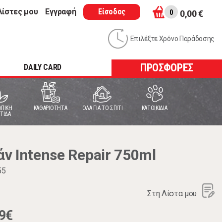
λίστες μου
Εγγραφή
Είσοδος
0
0,00 €
Επιλέξτε Χρόνο Παράδοσης
ΠΡΟΣΦΟΡΕΣ
DAILY CARD
ΠΙΚΗ
ΚΑΘΑΡΙΟΤΗΤΑ
ΟΛΑ ΓΙΑ ΤΟ ΣΠΙΤΙ
ΚΑΤΟΙΚΙΔΙΑ
ΤΙΔΑ
ν Intense Repair 750ml
55
Στη Λίστα μου
9€