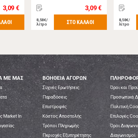
3,09 €
3,09 €
8,58€/
8,58€/
ΑΛΑΘΙ
ΣΤΟ ΚΑΛΑΘΙ
λίτρο
λίτρο
Α ΜΕ ΜΑΣ
ΒΟΗΘΕΙΑ ΑΓΟΡΩΝ
ΠΛΗΡΟΦΟΡ
α
Συχνές Ερωτήσεις
Όροι και Προ
ατα
Παραδόσεις
Προσωπικά Δ
Επιστροφές
Πολιτική Coo
ς Market In
Κόστος Αποστολής
Επιλογές Coo
ργασίας
Τρόποι Πληρωμής
Όροι Διαγων
Περιοχές Εξυπηρέτησης
Διαγωνισμοί