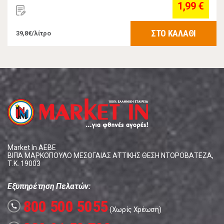
1,99 €
ΣΤΟ ΚΑΛΑΘΙ
39,8€/λίτρο
Market In ΑΕΒΕ
ΒΙΠΑ ΜΑΡΚΟΠΟΥΛΟ ΜΕΣΟΓΑΙΑΣ ΑΤΤΙΚΗΣ ΘΕΣΗ ΝΤΟΡΟΒΑΤΕΖΑ,
Τ.Κ. 19003
Εξυπηρέτηση Πελατών:
800 500 5055
call
(Χωρίς Χρέωση)