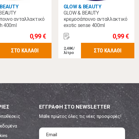
 BEAUTY
GLOW & BEAUTY
BEAUTY
GLOW & BEAUTY
πουνο ανταλλακτικό
κρεμοσάπουνο ανταλλακτικό
ch 400ml
exotic sense 400ml
0,99 €
0,99 €
2,48€/
ΣΤΟ ΚΑΛΑΘΙ
ΣΤΟ ΚΑΛΑΘΙ
λίτρο
ΙΕΣ
ΕΓΓΡΑΦΗ ΣΤΟ NEWSLETTER
ϋποθέσεις
Μάθε πρώτος όλες τις νέες προσφορές!
εδομένα
kies