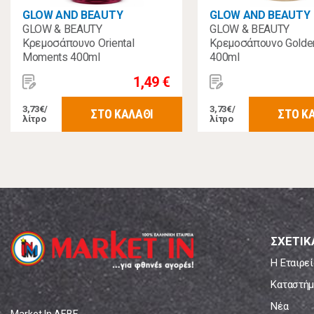
GLOW AND BEAUTY
GLOW AND BEAUTY
GLOW & BEAUTY
GLOW & BEAUTY
Κρεμοσάπουνο Oriental
Κρεμοσάπουνο Golde
Moments 400ml
400ml
1,49 €
3,73€/
3,73€/
ΣΤΟ ΚΑΛΑΘΙ
ΣΤΟ Κ
λίτρο
λίτρο
ΣΧΕΤΙΚ
Η Εταιρεί
Καταστήμ
Νέα