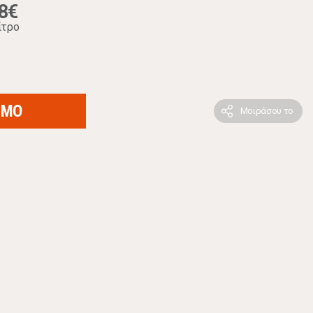
8€
ίτρο
ΙΜΟ
Μοιράσου το