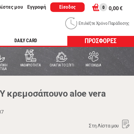
λίστες μου
Εγγραφή
Είσοδος
0
0,00 €
Επιλέξτε Χρόνο Παράδοσης
ΠΡΟΣΦΟΡΕΣ
DAILY CARD
ΠΙΚΗ
ΚΑΘΑΡΙΟΤΗΤΑ
ΟΛΑ ΓΙΑ ΤΟ ΣΠΙΤΙ
ΚΑΤΟΙΚΙΔΙΑ
ΤΙΔΑ
 κρεμοσάπουνο aloe vera
87
Στη Λίστα μου