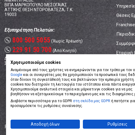
Market In ΑΕΒΕ
ΒΙΠΑ ΜΑΡΚΟΠΟΥΛΟ ΜΕΣΟΓΑΙΑΣ
Υπηρεσίε
ΑΤΤΙΚΗΣ ΘΕΣΗ ΝΤΟΡΟΒΑΤΕΖΑ, Τ.Κ.
19003
Θέσεις Ε
Franchise
Εξυπηρέτηση Πελατών:
Περιοδικό
800 500 5055
call
(Χωρίς Χρέωση)
Συμμόρφ
229 91 50 700
call
(Από Κινητό)
Εταιρική
Δευτέρα - Παρασκευή: 08:00 - 17:00
Επικοινω
Χρησιμοποιούμε cookies
Σάββατο: 08:00 – 14:00
Αναμένουμε από τους χρήστες να ενημερώνονται για τον τρόπο με τον ο
Google
και οι συνεργάτες μας θα χρησιμοποιούν τα προσωπικά τους δε
όταν δίνουν τη συγκατάθεσή τους και βελτιώνουν την εμπειρία χρήστη.
cookies που διατηρούν τη λειτουργία του ιστότοπου είναι πάντα ενεργο
Χρησιμοποιούμε αναλυτικά στοιχεία και μάρκετινγκ cookies για να μας
βοηθήσουν να εξατομικεύουμε το περιεχόμενο μας και τις διαφημίσεις 
Διαβάστε περισσότερα για το GDPR
στη σελίδα μας GDPR
ή πατήστε για
προσαρμόσετε τις ρυθμίσεις συναίνεσης.
Αποδοχή όλων
Ρυθμίσεις
Powered by
eShopKey
Designed by
Koolmetrix