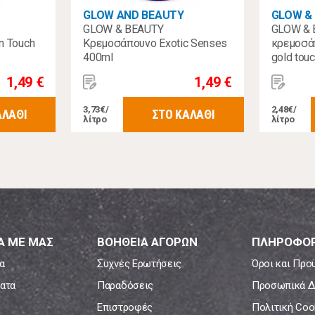
GLOW AND BEAUTY
GLOW &
GLOW & BEAUTY
GLOW & 
n Touch
Κρεμοσάπουνο Exotic Senses
κρεμοσά
400ml
gold tou
1,49 €
1,49 €
3,73€/
2,48€/
ΑΛΑΘΙ
ΣΤΟ ΚΑΛΑΘΙ
λίτρο
λίτρο
Α ΜΕ ΜΑΣ
ΒΟΗΘΕΙΑ ΑΓΟΡΩΝ
ΠΛΗΡΟΦΟΡ
α
Συχνές Ερωτήσεις
Όροι και Προ
ατα
Παραδόσεις
Προσωπικά Δ
Επιστροφές
Πολιτική Coo