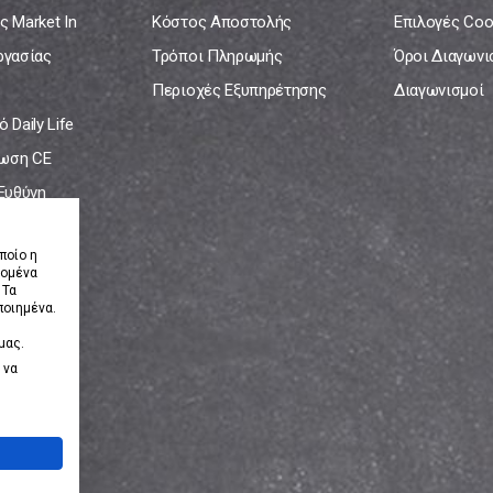
ς Market In
Κόστος Αποστολής
Επιλογές Coo
ργασίας
Τρόποι Πληρωμής
Όροι Διαγων
Περιοχές Εξυπηρέτησης
Διαγωνισμοί
 Daily Life
ωση CE
 Ευθύνη
νία
ποίο η
δομένα
 Τα
ποιημένα.
μας.
 να