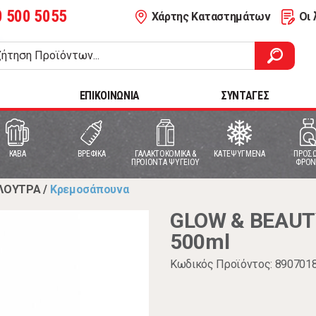
0 500 5055
Χάρτης Καταστημάτων
Οι 
ΕΠΙΚΟΙΝΩΝΙΑ
ΣΥΝΤΑΓΕΣ
ΚΑΒΑ
ΒΡΕΦΙΚΑ
ΓΑΛΑΚΤΟΚΟΜΙΚΑ &
ΚΑΤΕΨΥΓΜΕΝΑ
ΠΡΟΣΩ
ΠΡΟΙΟΝΤΑ ΨΥΓΕΙΟΥ
ΦΡΟΝ
ΛΟΥΤΡΑ
/
Κρεμοσάπουνα
GLOW & BEAUTY
500ml
Κωδικός Προϊόντος: 890701