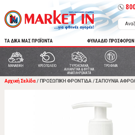
80
call
TA ΔΙΚΑ ΜΑΣ ΠΡΟΪΟΝΤΑ
ΦΥΛΛΑΔΙΟ ΠΡΟΣΦΟΡΩΝ
MANABIKH
ΚΡΕΟΠΩΛΕΙΟ
ΤΥΡΟΚΟΜΙΚΑ,
ΤΡΟΦΙΜΑ
ΑΛΛΑΝΤΙΚΑ & ΦΥΤΙΚΑ
ΑΝΑΠΛΗΡΩΜΑΤΑ
Αρχική Σελίδα
/
ΠΡΟΣΩΠΙΚΗ ΦΡΟΝΤΙΔΑ
/
ΣΑΠΟΥΝΙΑ ΑΦΡΟ