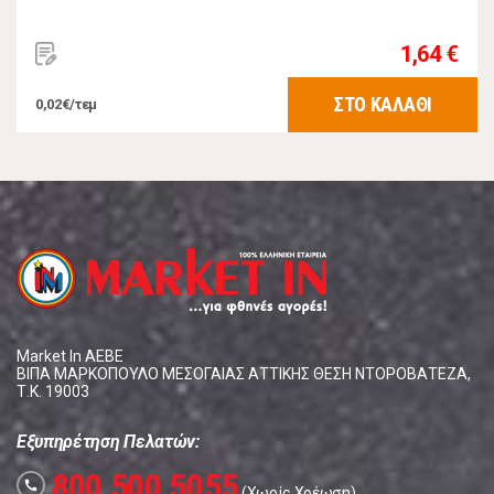
1,64 €
ΣΤΟ ΚΑΛΑΘΙ
0,02€/τεμ
Market In ΑΕΒΕ
ΒΙΠΑ ΜΑΡΚΟΠΟΥΛΟ ΜΕΣΟΓΑΙΑΣ ΑΤΤΙΚΗΣ ΘΕΣΗ ΝΤΟΡΟΒΑΤΕΖΑ,
Τ.Κ. 19003
Εξυπηρέτηση Πελατών:
800 500 5055
call
(Χωρίς Χρέωση)