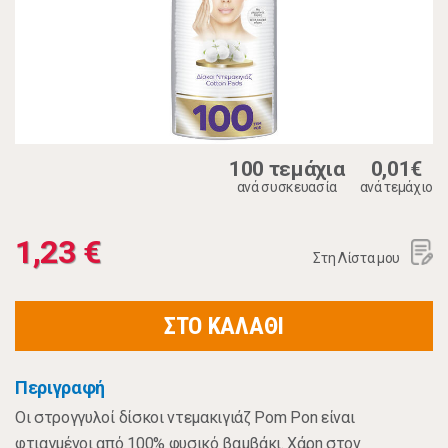
100 τεμάχια
0,01€
ανά συσκευασία
ανά τεμάχιο
1,23 €
Στη Λίστα μου
ΣΤΟ ΚΑΛΑΘΙ
Περιγραφή
Οι στρογγυλοί δίσκοι ντεμακιγιάζ Pom Pon είναι
φτιαγμένοι από 100% φυσικό βαμβάκι. Χάρη στον