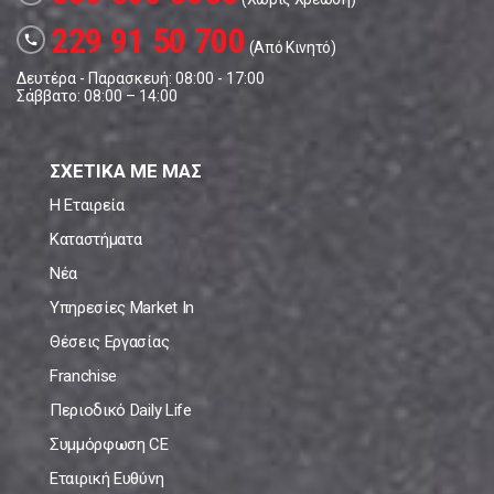
229 91 50 700
call
(Από Κινητό)
Δευτέρα - Παρασκευή: 08:00 - 17:00
Σάββατο: 08:00 – 14:00
ΣΧΕΤΙΚΑ ΜΕ ΜΑΣ
Η Εταιρεία
Καταστήματα
Νέα
Υπηρεσίες Market In
Θέσεις Εργασίας
Franchise
Περιοδικό Daily Life
Συμμόρφωση CE
Εταιρική Ευθύνη