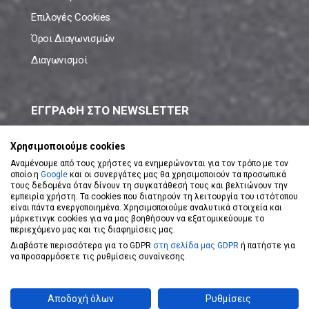
Επιλογές Cookies
Όροι Διαγωνισμών
Διαγωνισμοί
ΕΓΓΡΑΦΗ ΣΤΟ NEWSLETTER
Μάθε πρώτος όλες τις νέες προσφορές!
Χρησιμοποιούμε cookies
Αναμένουμε από τους χρήστες να ενημερώνονται για τον τρόπο με τον
οποίο η
Google
και οι συνεργάτες μας θα χρησιμοποιούν τα προσωπικά
τους δεδομένα όταν δίνουν τη συγκατάθεσή τους και βελτιώνουν την
εμπειρία χρήστη. Τα cookies που διατηρούν τη λειτουργία του ιστότοπου
είναι πάντα ενεργοποιημένα. Χρησιμοποιούμε αναλυτικά στοιχεία και
ΕΓΓΡΑΦΗ ΣΤΟ NEWSLETTER
μάρκετινγκ cookies για να μας βοηθήσουν να εξατομικεύουμε το
περιεχόμενο μας και τις διαφημίσεις μας.
Διαβάστε περισσότερα για το GDPR
στη σελίδα μας GDPR
ή πατήστε για
Αποδέχομαι τους
Όρους Χρήσης
να προσαρμόσετε τις ρυθμίσεις συναίνεσης.
Powered by
eShopKey
Designed by
Koolmetrix
Αποδοχή όλων
Ρυθμίσεις