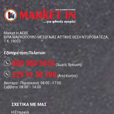
Market In ΑΕΒΕ
ΒΙΠΑ ΜΑΡΚΟΠΟΥΛΟ ΜΕΣΟΓΑΙΑΣ ΑΤΤΙΚΗΣ ΘΕΣΗ ΝΤΟΡΟΒΑΤΕΖΑ,
Τ.Κ. 19003
Εξυπηρέτηση Πελατών:
800 500 5055
call
(Χωρίς Χρέωση)
229 91 50 700
call
(Από Κινητό)
Δευτέρα - Παρασκευή: 08:00 - 17:00
Σάββατο: 08:00 – 14:00
ΣΧΕΤΙΚΑ ΜΕ ΜΑΣ
Η Εταιρεία