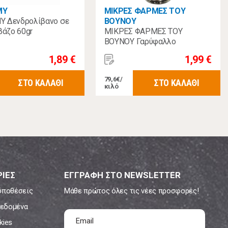
MY
ΜΙΚΡΕΣ ΦΑΡΜΕΣ ΤΟΥ
 Δενδρολίβανο σε
ΒΟΥΝΟΥ
βάζο 60gr
ΜΙΚΡΕΣ ΦΑΡΜΕΣ ΤΟΥ
ΒΟΥΝΟΥ Γαρύφαλλο
Ολόκληρο Γυάλινο 25γρ
1,89 €
1,99 €
79,6€/
ΣΤΟ ΚΑΛΑΘΙ
ΣΤΟ ΚΑΛΑΘΙ
κιλό
ΙΕΣ
ΕΓΓΡΑΦΗ ΣΤΟ NEWSLETTER
ϋποθέσεις
Μάθε πρώτος όλες τις νέες προσφορές!
εδομένα
kies