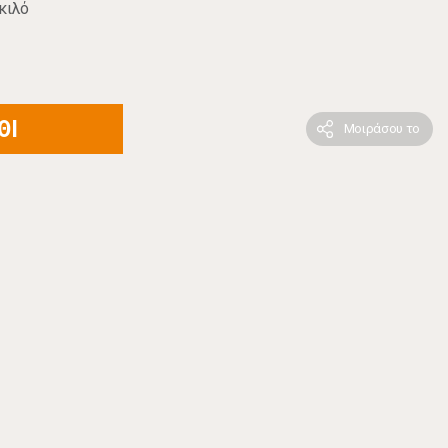
κιλό
ΘΙ
Μοιράσου το