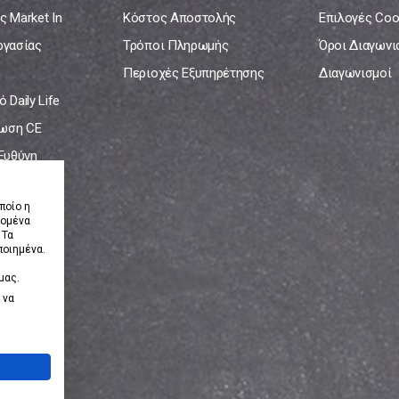
ς Market In
Κόστος Αποστολής
Επιλογές Coo
ργασίας
Τρόποι Πληρωμής
Όροι Διαγων
Περιοχές Εξυπηρέτησης
Διαγωνισμοί
 Daily Life
ωση CE
 Ευθύνη
νία
ποίο η
δομένα
 Τα
ποιημένα.
μας.
 να