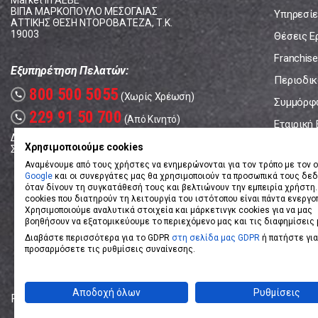
Market In ΑΕΒΕ
ΒΙΠΑ ΜΑΡΚΟΠΟΥΛΟ ΜΕΣΟΓΑΙΑΣ
Υπηρεσίε
ΑΤΤΙΚΗΣ ΘΕΣΗ ΝΤΟΡΟΒΑΤΕΖΑ, Τ.Κ.
19003
Θέσεις Ε
Franchise
Εξυπηρέτηση Πελατών:
Περιοδικό
800 500 5055
call
(Χωρίς Χρέωση)
Συμμόρφ
229 91 50 700
call
(Από Κινητό)
Εταιρική
Δευτέρα - Παρασκευή: 08:00 - 17:00
Επικοινω
Χρησιμοποιούμε cookies
Σάββατο: 08:00 – 14:00
Αναμένουμε από τους χρήστες να ενημερώνονται για τον τρόπο με τον ο
Google
και οι συνεργάτες μας θα χρησιμοποιούν τα προσωπικά τους δε
όταν δίνουν τη συγκατάθεσή τους και βελτιώνουν την εμπειρία χρήστη.
cookies που διατηρούν τη λειτουργία του ιστότοπου είναι πάντα ενεργο
Χρησιμοποιούμε αναλυτικά στοιχεία και μάρκετινγκ cookies για να μας
βοηθήσουν να εξατομικεύουμε το περιεχόμενο μας και τις διαφημίσεις 
Διαβάστε περισσότερα για το GDPR
στη σελίδα μας GDPR
ή πατήστε για
προσαρμόσετε τις ρυθμίσεις συναίνεσης.
Αποδοχή όλων
Ρυθμίσεις
Powered by
eShopKey
Designed by
Koolmetrix