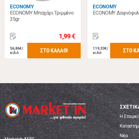
ECONOMY
ECONOMY
ECONOMY Μπαχάρι Τριμμένο
ECONOMY Δαφνόφυλ
35gr
1,99 €
56,86€/
119,33€/
ΣΤΟ ΚΑΛΑΘΙ
ΣΤΟ Κ
κιλό
κιλό
ΣΧΕΤΙΚ
Η Εταιρεί
Καταστήμ
Νέα