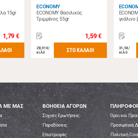
ECONOMY
ECONO
λα 15gr
ECONOMY Βασιλικός
ECONOMY
Τριμμένος 55gr
γυάλινο 
1,79 €
1,59 €
28,91€/
31,5€/
ΑΛΑΘΙ
ΣΤΟ ΚΑΛΑΘΙ
κιλό
κιλό
Α ΜΕ ΜΑΣ
ΒΟΗΘΕΙΑ ΑΓΟΡΩΝ
ΠΛΗΡΟΦΟΡ
α
Συχνές Ερωτήσεις
Όροι και Προ
ατα
Παραδόσεις
Προσωπικά Δ
Επιστροφές
Πολιτική Coo