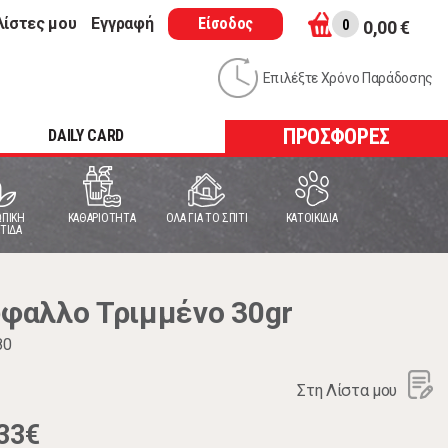
λίστες μου
Εγγραφή
Είσοδος
0
0,00 €
Επιλέξτε Χρόνο Παράδοσης
ΠΡΟΣΦΟΡΕΣ
DAILY CARD
ΠΙΚΗ
ΚΑΘΑΡΙΟΤΗΤΑ
ΟΛΑ ΓΙΑ ΤΟ ΣΠΙΤΙ
ΚΑΤΟΙΚΙΔΙΑ
ΤΙΔΑ
φαλλο Τριμμένο 30gr
80
Στη Λίστα μου
33€