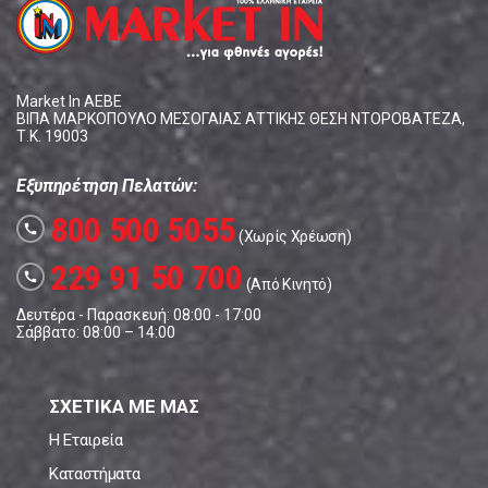
Market In ΑΕΒΕ
ΒΙΠΑ ΜΑΡΚΟΠΟΥΛΟ ΜΕΣΟΓΑΙΑΣ ΑΤΤΙΚΗΣ ΘΕΣΗ ΝΤΟΡΟΒΑΤΕΖΑ,
Τ.Κ. 19003
Εξυπηρέτηση Πελατών:
800 500 5055
call
(Χωρίς Χρέωση)
229 91 50 700
call
(Από Κινητό)
Δευτέρα - Παρασκευή: 08:00 - 17:00
Σάββατο: 08:00 – 14:00
ΣΧΕΤΙΚΑ ΜΕ ΜΑΣ
Η Εταιρεία
Καταστήματα