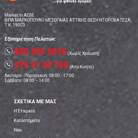
Market In ΑΕΒΕ
ΒΙΠΑ ΜΑΡΚΟΠΟΥΛΟ ΜΕΣΟΓΑΙΑΣ ΑΤΤΙΚΗΣ ΘΕΣΗ ΝΤΟΡΟΒΑΤΕΖΑ,
Τ.Κ. 19003
Εξυπηρέτηση Πελατών:
800 500 5055
call
(Χωρίς Χρέωση)
229 91 50 700
call
(Από Κινητό)
Δευτέρα - Παρασκευή: 08:00 - 17:00
Σάββατο: 08:00 – 14:00
ΣΧΕΤΙΚΑ ΜΕ ΜΑΣ
Η Εταιρεία
Καταστήματα
Νέα