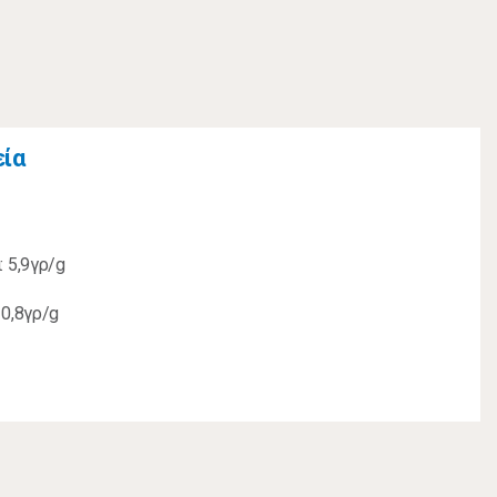
εία
 5,9γρ/g
0,8γρ/g