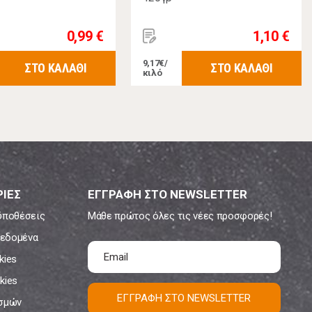
0,99 €
1,10 €
9,17€/
ΣΤΟ ΚΑΛΑΘΙ
ΣΤΟ ΚΑΛΑΘΙ
κιλό
ΙΕΣ
ΕΓΓΡΑΦΗ ΣΤΟ NEWSLETTER
ϋποθέσεις
Μάθε πρώτος όλες τις νέες προσφορές!
εδομένα
kies
kies
ΕΓΓΡΑΦΗ ΣΤΟ NEWSLETTER
ισμών