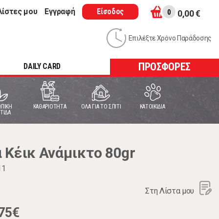
λίστες μου
Εγγραφή
Είσοδος
0
0,00 €
Επιλέξτε Χρόνο Παράδοσης
ΠΡΟΣΦΟΡΕΣ
DAILY CARD
ΠΙΚΗ
ΚΑΘΑΡΙΟΤΗΤΑ
ΟΛΑ ΓΙΑ ΤΟ ΣΠΙΤΙ
ΚΑΤΟΙΚΙΔΙΑ
ΤΙΔΑ
 Κέικ Ανάμικτο 80gr
11
Στη Λίστα μου
75€