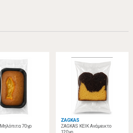
ZAGKAS
Μηλόπιτα 70γρ
ZAGKAS ΚΕΙΚ Ανάμεικτο
120γρ