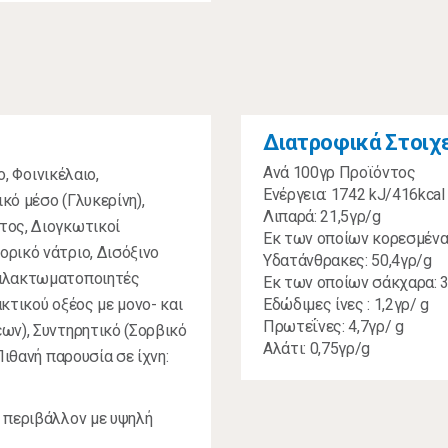
Διατροφικά Στοιχ
Ανά 100γρ Προϊόντος
ο, Φοινικέλαιο,
Ενέργεια: 1742 kJ/416kcal
κό μέσο (Γλυκερίνη),
Λιπαρά: 21,5γρ/g
τος, Διογκωτικοί
Εκ των οποίων κορεσμένα:
ρικό νάτριο, Δισόξινο
Υδατάνθρακες: 50,4γρ/g
Γαλακτωματοποιητές
Εκ των οποίων σάκχαρα: 3
κτικού οξέος με μονο- και
Εδώδιμες ίνες : 1,2γρ/ g
Πρωτεΐνες: 4,7γρ/ g
ων), Συντηρητικό (Σορβικό
Αλάτι: 0,75γρ/g
Πιθανή παρουσία σε ίχνη:
ι περιβάλλον με υψηλή