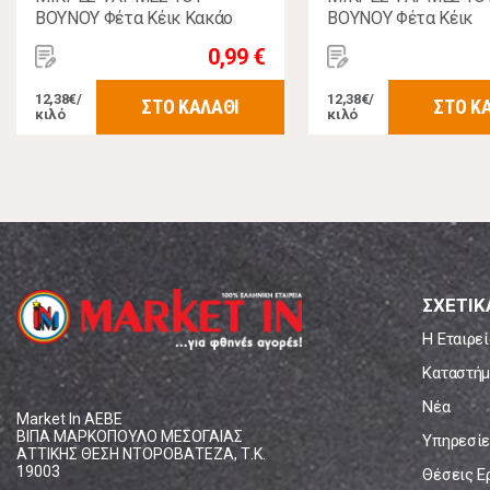
ΒΟΥΝΟΥ Φέτα Κέικ Κακάο
ΒΟΥΝΟΥ Φέτα Κέικ
80gr
Πορτοκάλι & Βανίλια
0,99 €
12,38€/
12,38€/
ΣΤΟ ΚΑΛΑΘΙ
ΣΤΟ Κ
κιλό
κιλό
ΣΧΕΤΙΚ
Η Εταιρεί
Καταστήμ
Νέα
Market In ΑΕΒΕ
ΒΙΠΑ ΜΑΡΚΟΠΟΥΛΟ ΜΕΣΟΓΑΙΑΣ
Υπηρεσίε
ΑΤΤΙΚΗΣ ΘΕΣΗ ΝΤΟΡΟΒΑΤΕΖΑ, Τ.Κ.
19003
Θέσεις Ε