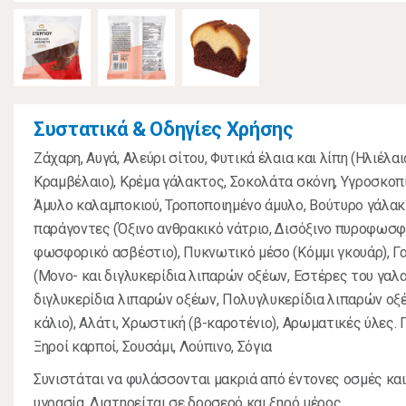
Συστατικά & Οδηγίες Χρήσης
Ζάχαρη, Αυγά, Αλεύρι σίτου, Φυτικά έλαια και λίπη (Ηλιέλαι
Κραμβέλαιο), Κρέμα γάλακτος, Σοκολάτα σκόνη, Υγροσκοπι
Άμυλο καλαμποκιού, Τροποποιημένο άμυλο, Βούτυρο γάλακ
παράγοντες (Όξινο ανθρακικό νάτριο, Δισόξινο πυροφωσφο
φωσφορικό ασβέστιο), Πυκνωτικό μέσο (Κόμμι γκουάρ), 
(Μονο- και διγλυκερίδια λιπαρών οξέων, Εστέρες του γαλα
διγλυκερίδια λιπαρών οξέων, Πολυγλυκερίδια λιπαρών οξέ
κάλιο), Αλάτι, Χρωστική (β-καροτένιο), Αρωματικές ύλες. 
Ξηροί καρποί, Σουσάμι, Λούπινο, Σόγια
Συνιστάται να φυλάσσονται μακριά από έντονες οσμές κα
υγρασία. Διατηρείται σε δροσερό και ξηρό μέρος.