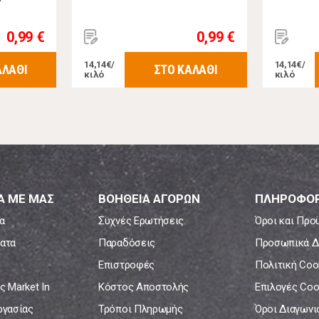
 80gr
0,99 €
0,99 €
14,14€/
14,14€/
ΑΛΑΘΙ
ΣΤΟ ΚΑΛΑΘΙ
κιλό
κιλό
Α ΜΕ ΜΑΣ
ΒΟΗΘΕΙΑ ΑΓΟΡΩΝ
ΠΛΗΡΟΦΟΡ
α
Συχνές Ερωτήσεις
Όροι και Προ
ατα
Παραδόσεις
Προσωπικά Δ
Επιστροφές
Πολιτική Coo
ς Market In
Κόστος Αποστολής
Επιλογές Coo
ργασίας
Τρόποι Πληρωμής
Όροι Διαγων