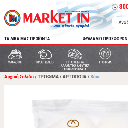
80
call
TA ΔΙΚΑ ΜΑΣ ΠΡΟΪΟΝΤΑ
ΦΥΛΛΑΔΙΟ ΠΡΟΣΦΟΡΩΝ
MANABIKH
ΚΡΕΟΠΩΛΕΙΟ
ΤΥΡΟΚΟΜΙΚΑ,
ΤΡΟΦΙΜΑ
ΑΛΛΑΝΤΙΚΑ & ΦΥΤΙΚΑ
ΑΝΑΠΛΗΡΩΜΑΤΑ
Αρχική Σελίδα
/
ΤΡΟΦΙΜΑ
/
ΑΡΤΟΠΟΙΙΑ
/
Κέικ