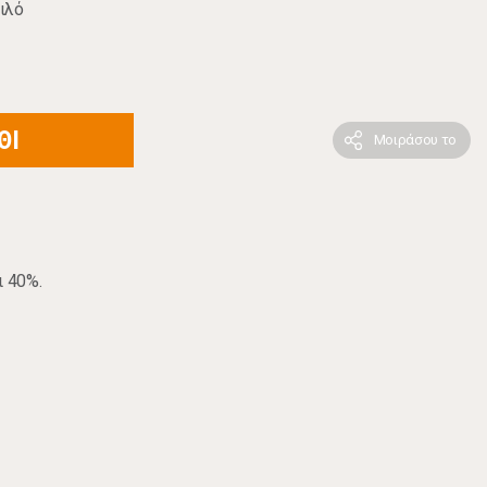
ιλό
ΘΙ
Μοιράσου το
ι 40%.