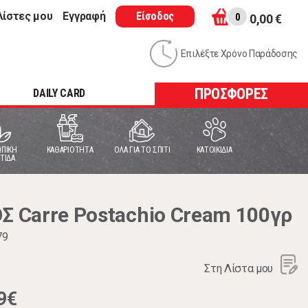
λίστες μου
Εγγραφή
Είσοδος
0
0,00 €
Επιλέξτε Χρόνο Παράδοσης
ΠΡΟΣΦΟΡΕΣ
DAILY CARD
ΠΙΚΗ
ΚΑΘΑΡΙΟΤΗΤΑ
ΟΛΑ ΓΙΑ ΤΟ ΣΠΙΤΙ
ΚΑΤΟΙΚΙΔΙΑ
ΤΙΔΑ
Carre Postachio Cream 100γρ
79
Στη Λίστα μου
9€