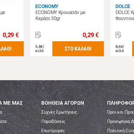
ECONOMY
DOLCE
με
ECONOMY Κρουασάν με
DOLCE Κ
Κεράσι 50gr
Φουντουκ
0,29 €
0,29 €
5,8€/
8,6€/
ΑΛΑΘΙ
ΣΤΟ ΚΑΛΑΘΙ
κιλό
κιλό
Α ΜΕ ΜΑΣ
ΒΟΗΘΕΙΑ ΑΓΟΡΩΝ
ΠΛΗΡΟΦΟΡ
α
Συχνές Ερωτήσεις
Όροι και Προ
ατα
Παραδόσεις
Προσωπικά Δ
Επιστροφές
Πολιτική Coo