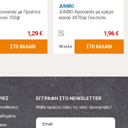
JUMBO
ρουασάν με Πραλίνα
JUMBO Κρουασάν με κρέμα
ιού 150gr
κακαό 4Χ70γρ Οικ.συσκ.
1,29 €
1,96 €
ΣΤΟ ΚΑΛΑΘΙ
ΣΤΟ ΚΑΛΑΘΙ
7€/κιλό
ΙΕΣ
ΕΓΓΡΑΦΗ ΣΤΟ NEWSLETTER
ϋποθέσεις
Μάθε πρώτος όλες τις νέες προσφορές!
εδομένα
kies