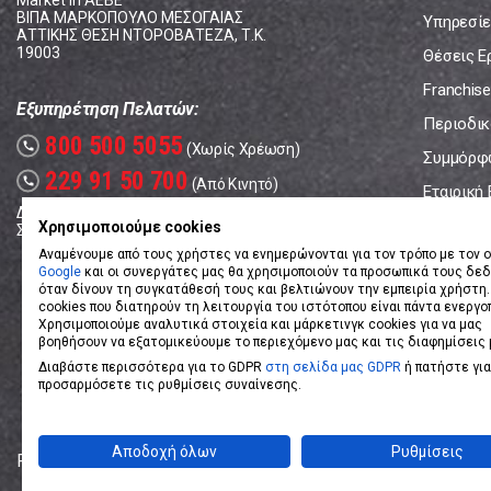
Market In ΑΕΒΕ
ΒΙΠΑ ΜΑΡΚΟΠΟΥΛΟ ΜΕΣΟΓΑΙΑΣ
Υπηρεσίε
ΑΤΤΙΚΗΣ ΘΕΣΗ ΝΤΟΡΟΒΑΤΕΖΑ, Τ.Κ.
19003
Θέσεις Ε
Franchise
Εξυπηρέτηση Πελατών:
Περιοδικό
800 500 5055
call
(Χωρίς Χρέωση)
Συμμόρφ
229 91 50 700
call
(Από Κινητό)
Εταιρική
Δευτέρα - Παρασκευή: 08:00 - 17:00
Επικοινω
Χρησιμοποιούμε cookies
Σάββατο: 08:00 – 14:00
Αναμένουμε από τους χρήστες να ενημερώνονται για τον τρόπο με τον ο
Google
και οι συνεργάτες μας θα χρησιμοποιούν τα προσωπικά τους δε
όταν δίνουν τη συγκατάθεσή τους και βελτιώνουν την εμπειρία χρήστη.
cookies που διατηρούν τη λειτουργία του ιστότοπου είναι πάντα ενεργο
Χρησιμοποιούμε αναλυτικά στοιχεία και μάρκετινγκ cookies για να μας
βοηθήσουν να εξατομικεύουμε το περιεχόμενο μας και τις διαφημίσεις 
Διαβάστε περισσότερα για το GDPR
στη σελίδα μας GDPR
ή πατήστε για
προσαρμόσετε τις ρυθμίσεις συναίνεσης.
Αποδοχή όλων
Ρυθμίσεις
Powered by
eShopKey
Designed by
Koolmetrix