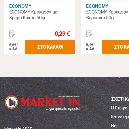
ECONOMY
ECONOMY
ECONOMY Κρουασάν με
ECONOMY Κρουασάν 
Κρέμα Κακάο 50gr
Βερίκοκο 50gr
0,29 €
5,8€/
5,8€/
ΣΤΟ ΚΑΛΑΘΙ
ΣΤΟ Κ
κιλό
κιλό
ΣΧΕΤΙΚ
Η Εταιρεί
Καταστήμ
Νέα