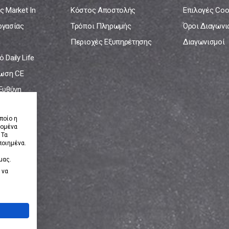
ς Market In
Κόστος Αποστολής
Επιλογές Coo
ργασίας
Τρόποι Πληρωμής
Όροι Διαγων
Περιοχές Εξυπηρέτησης
Διαγωνισμοί
 Daily Life
ωση CE
 Ευθύνη
νία
ποίο η
δομένα
 Τα
ποιημένα.
μας.
 να