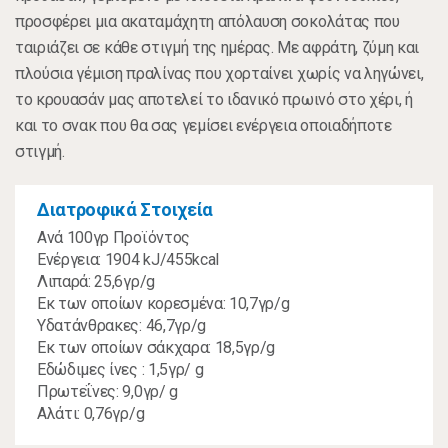
προσφέρει μια ακαταμάχητη απόλαυση σοκολάτας που
ταιριάζει σε κάθε στιγμή της ημέρας. Με αφράτη, ζύμη και
πλούσια γέμιση πραλίνας που χορταίνει χωρίς να ληγώνει,
το κρουασάν μας αποτελεί το ιδανικό πρωινό στο χέρι, ή
και το σνακ που θα σας γεμίσει ενέργεια οποιαδήποτε
στιγμή.
Διατροφικά Στοιχεία
Ανά 100γρ Προϊόντος
Ενέργεια: 1904 kJ/455kcal
Λιπαρά: 25,6γρ/g
Εκ των οποίων κορεσμένα: 10,7γρ/g
Υδατάνθρακες: 46,7γρ/g
Εκ των οποίων σάκχαρα: 18,5γρ/g
Εδώδιμες ίνες : 1,5γρ/ g
Πρωτεΐνες: 9,0γρ/ g
Αλάτι: 0,76γρ/g