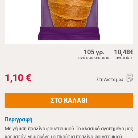
105 γρ.
10,48€
ανά συσκευασία
ανά κιλό
1,10 €
Στη Λίστα μου
ΣΤΟ ΚΑΛΑΘΙ
Περιγραφή
Με γέμιση πραλίνα φουντουκιού. Το κλασικό αγαπημένο μας
κρουασάν, γεμισμένο με πλούσια πραλίνα φουντουκιού,