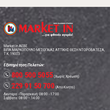
Market In ΑΕΒΕ
ΒΙΠΑ ΜΑΡΚΟΠΟΥΛΟ ΜΕΣΟΓΑΙΑΣ ΑΤΤΙΚΗΣ ΘΕΣΗ ΝΤΟΡΟΒΑΤΕΖΑ,
Τ.Κ. 19003
Εξυπηρέτηση Πελατών:
800 500 5055
call
(Χωρίς Χρέωση)
229 91 50 700
call
(Από Κινητό)
Δευτέρα - Παρασκευή: 08:00 - 17:00
Σάββατο: 08:00 – 14:00