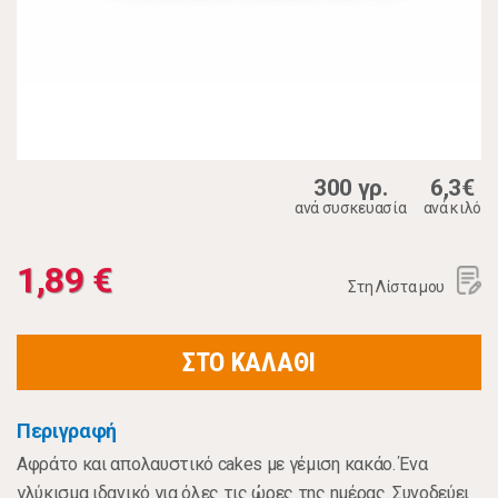
300 γρ.
6,3€
ανά συσκευασία
ανά κιλό
1,89 €
Στη Λίστα μου
ΣΤΟ ΚΑΛΑΘΙ
Περιγραφή
Αφράτο και απολαυστικό cakes με γέμιση κακάο. Ένα
γλύκισμα ιδανικό για όλες τις ώρες της ημέρας. Συνοδεύει