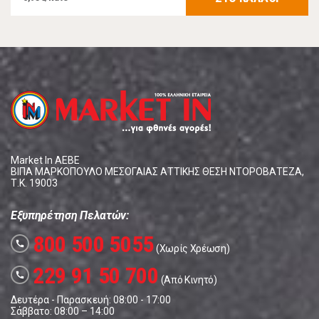
Market In ΑΕΒΕ
ΒΙΠΑ ΜΑΡΚΟΠΟΥΛΟ ΜΕΣΟΓΑΙΑΣ ΑΤΤΙΚΗΣ ΘΕΣΗ ΝΤΟΡΟΒΑΤΕΖΑ,
Τ.Κ. 19003
Εξυπηρέτηση Πελατών:
800 500 5055
call
(Χωρίς Χρέωση)
229 91 50 700
call
(Από Κινητό)
Δευτέρα - Παρασκευή: 08:00 - 17:00
Σάββατο: 08:00 – 14:00