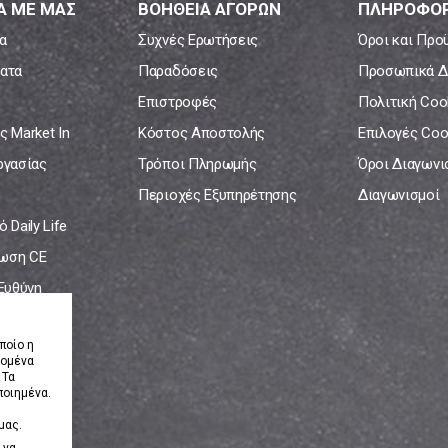
Α ΜΕ ΜΑΣ
ΒΟΗΘΕΙΑ ΑΓΟΡΩΝ
ΠΛΗΡΟΦΟΡ
α
Συχνές Ερωτήσεις
Όροι και Προ
ατα
Παραδόσεις
Προσωπικά Δ
Επιστροφές
Πολιτική Coo
ς Market In
Κόστος Αποστολής
Επιλογές Coo
ργασίας
Τρόποι Πληρωμής
Όροι Διαγων
Περιοχές Εξυπηρέτησης
Διαγωνισμοί
 Daily Life
ωση CE
 Ευθύνη
νία
ποίο η
δομένα
 Τα
ποιημένα.
μας.