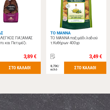
ΑΣ
ΤΟ ΜΑΝΝΑ
ΛΕΓΚΟΣ ΠΑΞΑΜΑΣ
ΤΟ ΜΑΝΝΑ παξιμάδι λαδιού
πι και Πετιμέζι
τ.Κυθήρων 400γρ
3,89 €
3,49 €
8,73€/
ΣΤΟ ΚΑΛΑΘΙ
ΣΤΟ ΚΑΛΑΘΙ
κιλό