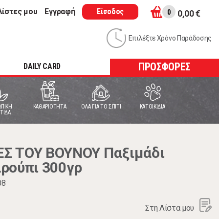
λίστες μου
Εγγραφή
Είσοδος
0
0,00 €
Επιλέξτε Χρόνο Παράδοσης
ΠΡΟΣΦΟΡΕΣ
DAILY CARD
ΠΙΚΗ
ΚΑΘΑΡΙΟΤΗΤΑ
ΟΛΑ ΓΙΑ ΤΟ ΣΠΙΤΙ
ΚΑΤΟΙΚΙΔΙΑ
ΤΙΔΑ
Σ ΤΟΥ ΒΟΥΝΟΥ Παξιμάδι
ρούπι 300γρ
08
Στη Λίστα μου