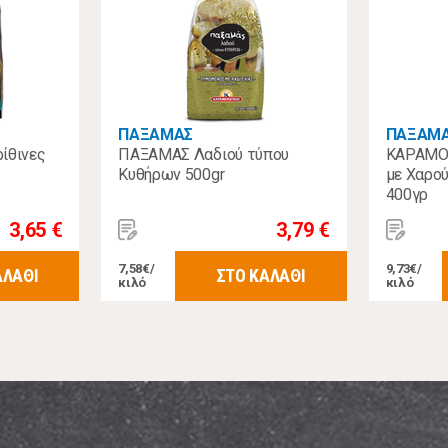
ΠΑΞΑΜΑΣ
ΠΑΞΑΜ
ίθινες
ΠΑΞΑΜΑΣ Λαδιού τύπου
ΚΑΡΑΜΟ
Κυθήρων 500gr
με Χαρού
400γρ
3,65 €
3,79 €
7,58€/
9,73€/
ΑΛΑΘΙ
ΣΤΟ ΚΑΛΑΘΙ
κιλό
κιλό