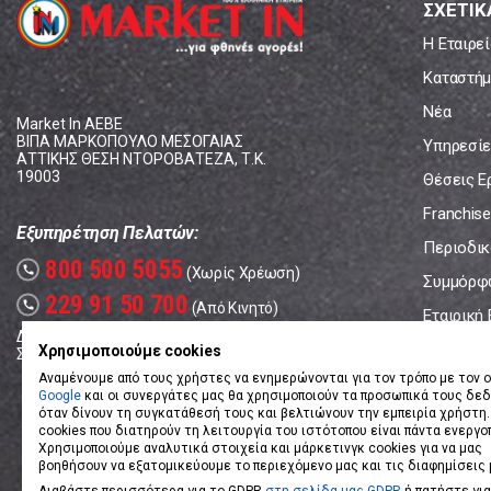
ΣΧΕΤΙΚ
Η Εταιρεί
Καταστήμ
Νέα
Market In ΑΕΒΕ
ΒΙΠΑ ΜΑΡΚΟΠΟΥΛΟ ΜΕΣΟΓΑΙΑΣ
Υπηρεσίε
ΑΤΤΙΚΗΣ ΘΕΣΗ ΝΤΟΡΟΒΑΤΕΖΑ, Τ.Κ.
19003
Θέσεις Ε
Franchise
Εξυπηρέτηση Πελατών:
Περιοδικό
800 500 5055
call
(Χωρίς Χρέωση)
Συμμόρφ
229 91 50 700
call
(Από Κινητό)
Εταιρική
Δευτέρα - Παρασκευή: 08:00 - 17:00
Επικοινω
Χρησιμοποιούμε cookies
Σάββατο: 08:00 – 14:00
Αναμένουμε από τους χρήστες να ενημερώνονται για τον τρόπο με τον ο
Google
και οι συνεργάτες μας θα χρησιμοποιούν τα προσωπικά τους δε
όταν δίνουν τη συγκατάθεσή τους και βελτιώνουν την εμπειρία χρήστη.
cookies που διατηρούν τη λειτουργία του ιστότοπου είναι πάντα ενεργο
Χρησιμοποιούμε αναλυτικά στοιχεία και μάρκετινγκ cookies για να μας
βοηθήσουν να εξατομικεύουμε το περιεχόμενο μας και τις διαφημίσεις 