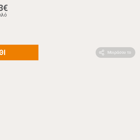
3€
ιλό
ΘΙ
Μοιράσου το