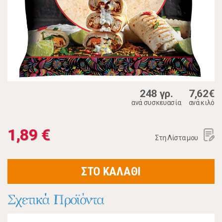
248 γρ.
7,62€
ανά συσκευασία
ανά κιλό
1,89 €
Στη Λίστα μου
ΣΤΟ ΚΑΛΑΘΙ
Σχετικά Προϊόντα