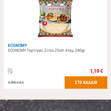
ECONOMY
ECONOMY Τορτίγιες Σίτου 25cm 4τεμ. 240gr
1,19 €
ΣΤΟ ΚΑΛΑΘΙ
4,96€/κιλό