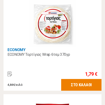
ECONOMY
ECONOMY Τορτίγιας Wrap 6τεμ 370γρ
1,79 €
ΣΤΟ ΚΑΛΑΘΙ
4,84€/κιλό