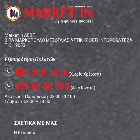
Market In ΑΕΒΕ
ΒΙΠΑ ΜΑΡΚΟΠΟΥΛΟ ΜΕΣΟΓΑΙΑΣ ΑΤΤΙΚΗΣ ΘΕΣΗ ΝΤΟΡΟΒΑΤΕΖΑ,
Τ.Κ. 19003
Εξυπηρέτηση Πελατών:
800 500 5055
call
(Χωρίς Χρέωση)
229 91 50 700
call
(Από Κινητό)
Δευτέρα - Παρασκευή: 08:00 - 17:00
Σάββατο: 08:00 – 14:00
ΣΧΕΤΙΚΑ ΜΕ ΜΑΣ
Η Εταιρεία