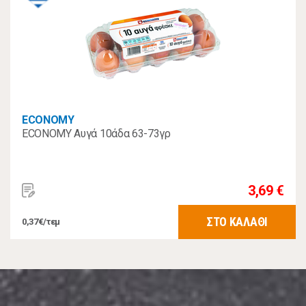
ECONOMY
ECONOMY Αυγά 10άδα 63-73γρ
3,69 €
ΣΤΟ ΚΑΛΑΘΙ
0,37€/τεμ