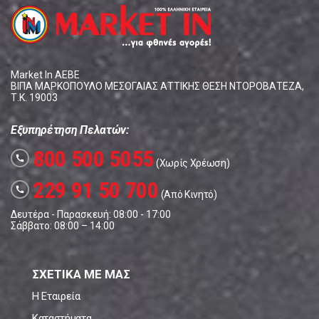
Market In ΑΕΒΕ
ΒΙΠΑ ΜΑΡΚΟΠΟΥΛΟ ΜΕΣΟΓΑΙΑΣ ΑΤΤΙΚΗΣ ΘΕΣΗ ΝΤΟΡΟΒΑΤΕΖΑ,
Τ.Κ. 19003
Εξυπηρέτηση Πελατών:
800 500 5055
call
(Χωρίς Χρέωση)
229 91 50 700
call
(Από Κινητό)
Δευτέρα - Παρασκευή: 08:00 - 17:00
Σάββατο: 08:00 – 14:00
ΣΧΕΤΙΚΑ ΜΕ ΜΑΣ
Η Εταιρεία
Καταστήματα