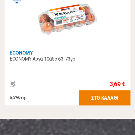
ECONOMY
ECONOMY Αυγά 10άδα 63-73γρ
3,69 €
ΣΤΟ ΚΑΛΑΘΙ
0,37€/τεμ