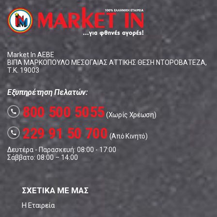
Market In ΑΕΒΕ
ΒΙΠΑ ΜΑΡΚΟΠΟΥΛΟ ΜΕΣΟΓΑΙΑΣ ΑΤΤΙΚΗΣ ΘΕΣΗ ΝΤΟΡΟΒΑΤΕΖΑ,
Τ.Κ. 19003
Εξυπηρέτηση Πελατών:
800 500 5055
call
(Χωρίς Χρέωση)
229 91 50 700
call
(Από Κινητό)
Δευτέρα - Παρασκευή: 08:00 - 17:00
Σάββατο: 08:00 – 14:00
ΣΧΕΤΙΚΑ ΜΕ ΜΑΣ
Η Εταιρεία