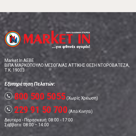
Market In ΑΕΒΕ
ΒΙΠΑ ΜΑΡΚΟΠΟΥΛΟ ΜΕΣΟΓΑΙΑΣ ΑΤΤΙΚΗΣ ΘΕΣΗ ΝΤΟΡΟΒΑΤΕΖΑ,
Τ.Κ. 19003
Εξυπηρέτηση Πελατών:
800 500 5055
call
(Χωρίς Χρέωση)
229 91 50 700
call
(Από Κινητό)
Δευτέρα - Παρασκευή: 08:00 - 17:00
Σάββατο: 08:00 – 14:00